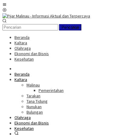
Loncat
Menu
ke
Mobile
konten
Pencarian
Beranda
Kaltara
Olahraga
Ekonomi dan Bisnis
Kesehatan
Beranda
Kaltara
Malinau
Pemerintahan
Tarakan
Tana Tidung
Nunukan
Bulungan
Olahraga
Ekonomi dan Bisnis
Kesehatan