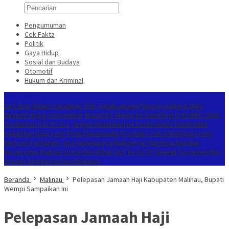
Pengumuman
Cek Fakta
Politik
Gaya Hidup
Sosial dan Budaya
Otomotif
Hukum dan Kriminal
Berita Terkini
14 Cabor Belum Serahkan THB, Pelaksanaan Porprov Kaltara 2026
Ditunda Hingga November
Bupati FC Melaju ke Semifinal U-45 BMC 2026,
Tundukkan OTL FC 4-1
Jangan Diabaikan! Ini Tanda-Tanda Tubuh Mulai
Kelebihan Gula yang Perlu Diwaspadai
Provider Jadi Istilah Baru yang
Mencuri Perhatian, Apa Sebenarnya Maknanya?
Harmoni Kemilau
Kecamatan Malinau Utara Meriahkan HUT ke-81 RI, Diawali Turnamen Mini
Soccer hingga Karnaval Budaya
Beranda
Malinau
Pelepasan Jamaah Haji Kabupaten Malinau, Bupati
Wempi Sampaikan Ini
Pelepasan Jamaah Haji