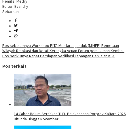
Penulis: Medry
Editor: Evandry
Sebarkan
Navigasi
Pos sebelumnya
Workshop PLTA Mentarang Induk (MIHEP) Pemetaan
Wilayah Relokasi dan Detail Kerangka Acuan Forum pemukiman Kembali
pos
Pos berikutnya
Rapat Persiapan Verifikasi Lapangan Penilaian KLA
Pos terkait
14 Cabor Belum Serahkan THB, Pelaksanaan Porprov Kaltara 2026
Ditunda Hingga November