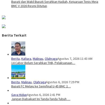
Bupati dan Wakil Bupati Serahkan Hadiah, Kejuaraan Tenis Meja
BMC V 2026 Resmi Ditutup
Berita Terkait
Berita
,
Kaltara
,
Malinau
,
Olahraga
Agustus 7, 2026 11:43 AM
14 Cabor Belum Serahkan THB, Pelaksanaan…
Berita
,
Malinau
,
Olahraga
Agustus 6, 2026 7:29 PM
Bupati FC Melaju ke Semifinal U-45 BMC 2…
Gaya Hidup
Agustus 6, 2026 2:41 PM
Jangan Diabaikan! Ini Tanda-Tanda Tubuh …