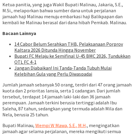
Ketua panitia, yang juga Wakil Bupati Malinau, Jakaria, S.E.,
M.Si., melaporkan bahwa sumber dana untuk perjalanan
jamaah haji Malinau menuju embarkasi haji Balikpapan dan
kembali ke Malinau berasal dari dana hibah Pemkab. Malinau.
Bacaan Lainnya
14 Cabor Belum Serahkan THB, Pelaksanaan Porprov
Kaltara 2026 Ditunda Hingga November
Bupati FC Melaju ke Semifinal U-45 BMC 2026, Tundukkan
OTL FC 4-1
Jangan Diabaikan! Ini Tanda-Tanda Tubuh Mulai
Kelebihan Gula yang Perlu Diwaspadai
Jumlah jamaah sebanyak 50 orang, terdiri dari 47 orang jamaah
kuota dan 2 prioritas lansia, serta 1 cadangan. Dari jumlah
tersebut, terdapat 14 jamaah laki-laki dan 36 jamaah
perempuan. Jamaah terkini berusia tertinggi adalah Ibu
Saleha, 87 tahun, sedangkan yang termuda adalah Mila dan
Nela, berusia 25 tahun.
Bupati Malinau,
Wempi W Mawa, S.E., M.H
., mengingatkan
jamaah agar selama perjalanan, mereka mengikuti semua