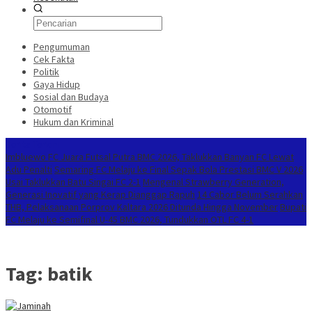
Pengumuman
Cek Fakta
Politik
Gaya Hidup
Sosial dan Budaya
Otomotif
Hukum dan Kriminal
Berita Terkini
Imbluewo FC Juara Futsal Putra BMC 2026, Taklukkan Banyan FC Lewat
Adu Penalti
Semaring FC Melaju ke Final Sepak Bola Prestasi BMC V 2026
Usai Taklukkan Batu Singai FC 2-1
Mengenal Strawberry Generation,
Generasi Inovatif yang Kerap Dianggap Rapuh
14 Cabor Belum Serahkan
THB, Pelaksanaan Porprov Kaltara 2026 Ditunda Hingga November
Bupati
FC Melaju ke Semifinal U-45 BMC 2026, Tundukkan OTL FC 4-1
Tag:
batik