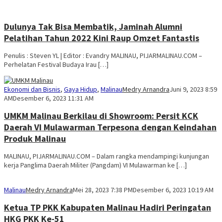
Dulunya Tak Bisa Membatik, Jaminah Alumni
Pelatihan Tahun 2022 Kini Raup Omzet Fantastis
Penulis : Steven YL | Editor : Evandry MALINAU, PIJARMALINAU.COM –
Perhelatan Festival Budaya Irau […]
Ekonomi dan Bisnis
,
Gaya Hidup
,
Malinau
Medry Arnandra
Juni 9, 2023 8:59
AM
Desember 6, 2023 11:31 AM
UMKM Malinau Berkilau di Showroom: Persit KCK
Daerah VI Mulawarman Terpesona dengan Keindahan
Produk Malinau
MALINAU, PIJARMALINAU.COM – Dalam rangka mendampingi kunjungan
kerja Panglima Daerah Militer (Pangdam) VI Mulawarman ke […]
Malinau
Medry Arnandra
Mei 28, 2023 7:38 PM
Desember 6, 2023 10:19 AM
Ketua TP PKK Kabupaten Malinau Hadiri Peringatan
HKG PKK Ke-51