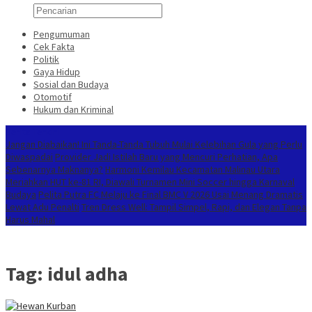
Pengumuman
Cek Fakta
Politik
Gaya Hidup
Sosial dan Budaya
Otomotif
Hukum dan Kriminal
Berita Terkini
Jangan Diabaikan! Ini Tanda-Tanda Tubuh Mulai Kelebihan Gula yang Perlu
Diwaspadai
Provider Jadi Istilah Baru yang Mencuri Perhatian, Apa
Sebenarnya Maknanya?
Harmoni Kemilau Kecamatan Malinau Utara
Meriahkan HUT ke-81 RI, Diawali Turnamen Mini Soccer hingga Karnaval
Budaya
Pelita Putra FC Melaju ke Final BMC V 2026 Usai Menang Dramatis
Lewat Adu Penalti
Tren Dress Well: Tampil Simpel, Rapi, dan Elegan Tanpa
Harus Mahal
Tag:
idul adha