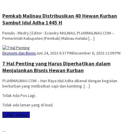
Pemkab Malinau Distribusikan 40 Hewan Kurban
Sambut Idul Adha 1445 H
Penulis : Medry | Editor : Evandry MALINAU, PIJARMALINAU.COM –
Pemerintah Kabupaten (Pemkab) Malinau melalui […]
Medry
Ekonomi dan Bisnis
Juni 24, 2023 6:37 PM
Desember 6, 2023 12:09 PM
Arnandra
7 Hal Penting yang Harus Diperhatikan dalam
Menjalankan Bisnis Hewan Kurban
PIJARMALINAU.COM – Hari Raya Idul Adha dikenal dengan kegiatan
berkurban yang melibatkan sapi dan kambing. […]
Tidak Ada Pos Lagi.
Tidak ada laman yang di load.
Lihat Lainnya