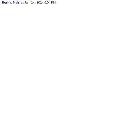
Medry
Berita
,
Malinau
Juni 14, 2024 6:04 PM
Arnandra