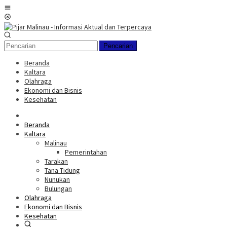
Loncat
Menu
ke
Mobile
konten
Pencarian
Beranda
Kaltara
Olahraga
Ekonomi dan Bisnis
Kesehatan
Beranda
Kaltara
Malinau
Pemerintahan
Tarakan
Tana Tidung
Nunukan
Bulungan
Olahraga
Ekonomi dan Bisnis
Kesehatan