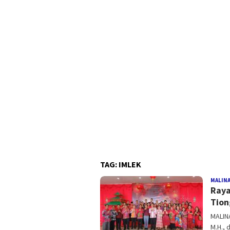
TAG:
IMLEK
MALIN
Raya
Tion
MALIN
M.H., 