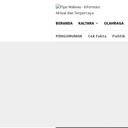
Loncat
ke
konten
BERANDA
KALTARA
OLAHRAGA
PENGUMUMAN
Cek Fakta
Politik