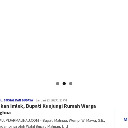
Medry
AU
,
SOSIAL DAN BUDAYA
Januari 23, 2023 1:26 PM
kan Imlek, Bupati Kunjungi Rumah Warga
Arnandra
ghoa
AU, PIJARMALINAU.COM – Bupati Malinau, Wempi W. Mawa, S.E.,
didampingi oleh Wakil Bupati Malinau, […]