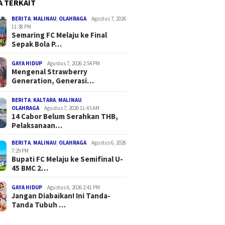
A TERKAIT
BERITA
,
MALINAU
,
OLAHRAGA
Agustus 7, 2026
11:38 PM
Semaring FC Melaju ke Final
Sepak Bola P…
GAYA HIDUP
Agustus 7, 2026 2:54 PM
Mengenal Strawberry
Generation, Generasi…
BERITA
,
KALTARA
,
MALINAU
,
OLAHRAGA
Agustus 7, 2026 11:43 AM
14 Cabor Belum Serahkan THB,
Pelaksanaan…
BERITA
,
MALINAU
,
OLAHRAGA
Agustus 6, 2026
7:29 PM
Bupati FC Melaju ke Semifinal U-
45 BMC 2…
GAYA HIDUP
Agustus 6, 2026 2:41 PM
Jangan Diabaikan! Ini Tanda-
Tanda Tubuh …