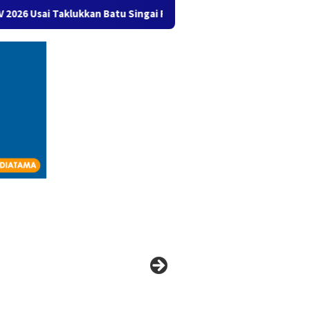
 Taklukkan Batu Singai FC 2-1
Mengenal Strawberry Gener