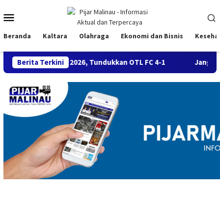
Loncat
Menu
ke
konten
Mobile
Beranda
Kaltara
Olahraga
Ekonomi dan Bisnis
Keseha
45 BMC 2026, Tundukkan OTL FC 4-1
Berita Terkini
Jangan Diabaikan! Ini