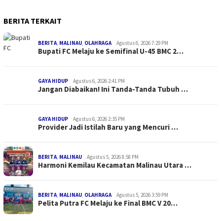
BERITA TERKAIT
BERITA
,
MALINAU
,
OLAHRAGA
Agustus 6, 2026 7:29 PM
Bupati FC Melaju ke Semifinal U-45 BMC 2…
GAYA HIDUP
Agustus 6, 2026 2:41 PM
Jangan Diabaikan! Ini Tanda-Tanda Tubuh …
GAYA HIDUP
Agustus 6, 2026 2:35 PM
Provider Jadi Istilah Baru yang Mencuri …
BERITA
,
MALINAU
Agustus 5, 2026 8:58 PM
Harmoni Kemilau Kecamatan Malinau Utara …
BERITA
,
MALINAU
,
OLAHRAGA
Agustus 5, 2026 3:59 PM
Pelita Putra FC Melaju ke Final BMC V 20…