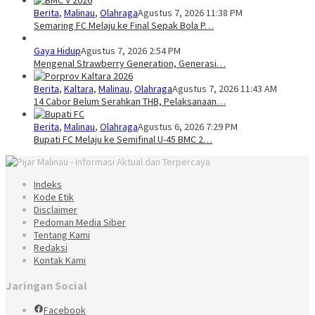
Berita
,
Malinau
,
Olahraga
Agustus 7, 2026 11:38 PM
Semaring FC Melaju ke Final Sepak Bola P…
Gaya Hidup
Agustus 7, 2026 2:54 PM
Mengenal Strawberry Generation, Generasi…
Berita
,
Kaltara
,
Malinau
,
Olahraga
Agustus 7, 2026 11:43 AM
14 Cabor Belum Serahkan THB, Pelaksanaan…
Berita
,
Malinau
,
Olahraga
Agustus 6, 2026 7:29 PM
Bupati FC Melaju ke Semifinal U-45 BMC 2…
Indeks
Kode Etik
Disclaimer
Pedoman Media Siber
Tentang Kami
Redaksi
Kontak Kami
Jaringan Social
Facebook