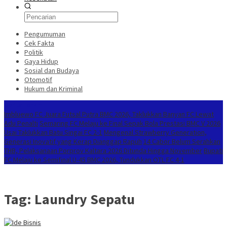
Pengumuman
Cek Fakta
Politik
Gaya Hidup
Sosial dan Budaya
Otomotif
Hukum dan Kriminal
Berita Terkini
Imbluewo FC Juara Futsal Putra BMC 2026, Taklukkan Banyan FC Lewat
Adu Penalti
Semaring FC Melaju ke Final Sepak Bola Prestasi BMC V 2026
Usai Taklukkan Batu Singai FC 2-1
Mengenal Strawberry Generation,
Generasi Inovatif yang Kerap Dianggap Rapuh
14 Cabor Belum Serahkan
THB, Pelaksanaan Porprov Kaltara 2026 Ditunda Hingga November
Bupati
FC Melaju ke Semifinal U-45 BMC 2026, Tundukkan OTL FC 4-1
Tag:
Laundry Sepatu