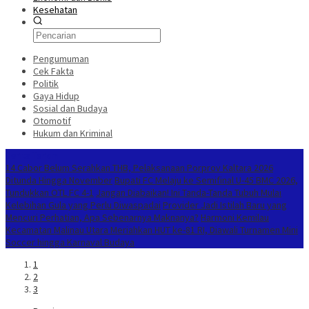
Kesehatan
Pengumuman
Cek Fakta
Politik
Gaya Hidup
Sosial dan Budaya
Otomotif
Hukum dan Kriminal
Berita Terkini
14 Cabor Belum Serahkan THB, Pelaksanaan Porprov Kaltara 2026
Ditunda Hingga November
Bupati FC Melaju ke Semifinal U-45 BMC 2026,
Tundukkan OTL FC 4-1
Jangan Diabaikan! Ini Tanda-Tanda Tubuh Mulai
Kelebihan Gula yang Perlu Diwaspadai
Provider Jadi Istilah Baru yang
Mencuri Perhatian, Apa Sebenarnya Maknanya?
Harmoni Kemilau
Kecamatan Malinau Utara Meriahkan HUT ke-81 RI, Diawali Turnamen Mini
Soccer hingga Karnaval Budaya
1
2
3