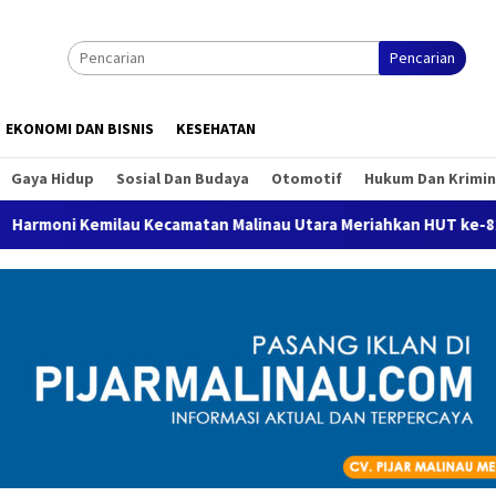
Pencarian
EKONOMI DAN BISNIS
KESEHATAN
Gaya Hidup
Sosial Dan Budaya
Otomotif
Hukum Dan Krimin
emilau Kecamatan Malinau Utara Meriahkan HUT ke-81 RI, Diawal