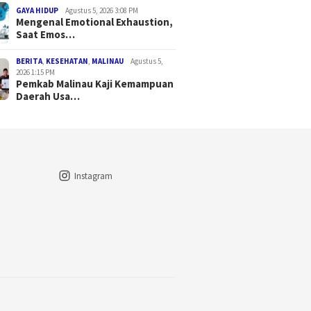
GAYA HIDUP
Agustus 5, 2026 3:08 PM
Mengenal Emotional Exhaustion,
Saat Emos…
BERITA
,
KESEHATAN
,
MALINAU
Agustus 5,
2026 1:15 PM
Pemkab Malinau Kaji Kemampuan
Daerah Usa…
Instagram