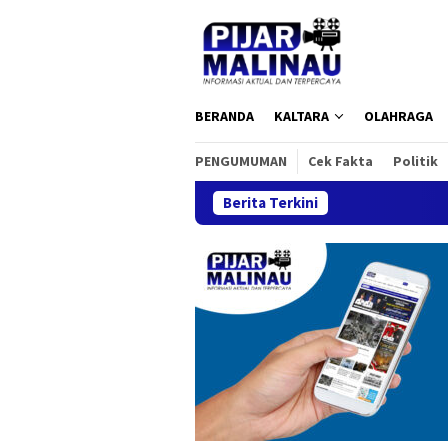
Loncat
ke
konten
BERANDA
KALTARA
OLAHRAGA
PENGUMUMAN
Cek Fakta
Politik
Berita Terkini
Harmoni K