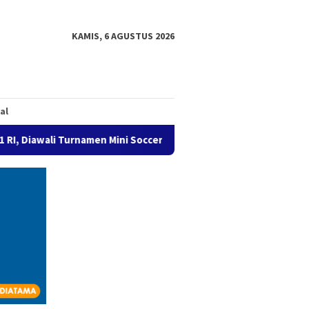
KAMIS, 6 AGUSTUS 2026
al
i Turnamen Mini Soccer hingga Karnaval Budaya
Pelita P