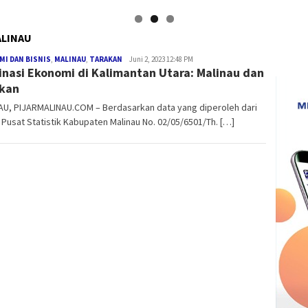
ALINAU
Medry
I DAN BISNIS
,
MALINAU
,
TARAKAN
Juni 2, 2023 12:48 PM
nasi Ekonomi di Kalimantan Utara: Malinau dan
Arnandra
kan
AU, PIJARMALINAU.COM – Berdasarkan data yang diperoleh dari
Pusat Statistik Kabupaten Malinau No. 02/05/6501/Th. […]