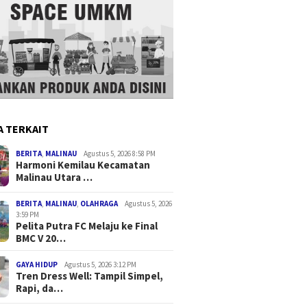
A TERKAIT
BERITA
,
MALINAU
Agustus 5, 2026 8:58 PM
Harmoni Kemilau Kecamatan
Malinau Utara …
BERITA
,
MALINAU
,
OLAHRAGA
Agustus 5, 2026
3:59 PM
Pelita Putra FC Melaju ke Final
BMC V 20…
GAYA HIDUP
Agustus 5, 2026 3:12 PM
Tren Dress Well: Tampil Simpel,
Rapi, da…