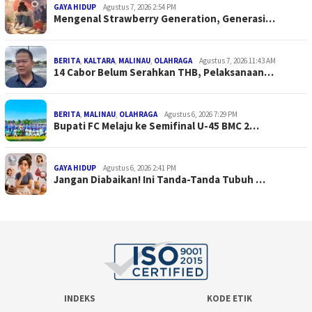
GAYA HIDUP
Agustus 7, 2026 2:54 PM
Mengenal Strawberry Generation, Generasi…
BERITA
,
KALTARA
,
MALINAU
,
OLAHRAGA
Agustus 7, 2026 11:43 AM
14 Cabor Belum Serahkan THB, Pelaksanaan…
BERITA
,
MALINAU
,
OLAHRAGA
Agustus 6, 2026 7:29 PM
Bupati FC Melaju ke Semifinal U-45 BMC 2…
GAYA HIDUP
Agustus 6, 2026 2:41 PM
Jangan Diabaikan! Ini Tanda-Tanda Tubuh …
INDEKS
KODE ETIK