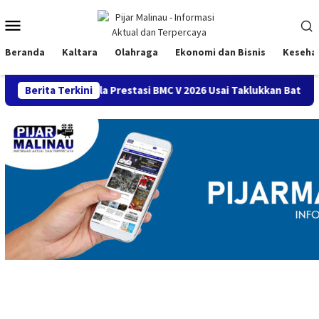
Loncat
Menu
ke
konten
Mobile
Beranda
Kaltara
Olahraga
Ekonomi dan Bisnis
Keseha
ak Bola Prestasi BMC V 2026 Usai Taklukkan Batu Singai FC 2-1
Berita Terkini