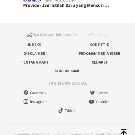
GAYA HIDUP
Agustus 6, 2026 2:35 PM
Provider Jadi Istilah Baru yang Mencuri …
INDEKS
KODE ETIK
DISCLAIMER
PEDOMAN MEDIA SIBER
TENTANG KAMI
REDAKSI
KONTAK KAMI
JARINGAN SOCIAL
Facebook
Twitter
Instagram
Youtube
Tiktok
Copyright@2023 CV. Pijar Malinau Mediatama. All Rights Reserved