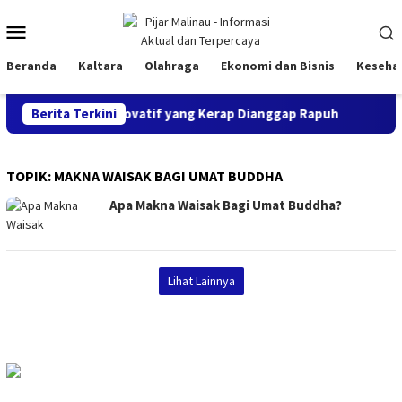
Loncat
Menu
ke
konten
Mobile
Beranda
Kaltara
Olahraga
Ekonomi dan Bisnis
Keseha
ation, Generasi Inovatif yang Kerap Dianggap Rapuh
Berita Terkini
14
TOPIK:
MAKNA WAISAK BAGI UMAT BUDDHA
Apa Makna Waisak Bagi Umat Buddha?
Lihat Lainnya