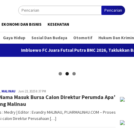
Pencarian
EKONOMI DAN BISNIS
KESEHATAN
Gaya Hidup
Sosial Dan Budaya
Otomotif
Hukum Dan Krimin
Imbluewo FC Juara Futsal Putra BMC 2026, Taklukkan Bany
Medry
,
MALINAU
Juni 23, 2025 8:37 PM
Nama Masuk Bursa Calon Direktur Perumda Apa’
Arnandra
ng Malinau
s : Medry | Editor : Evandry MALINAU, PIJARMALINAU.COM – Proses
i calon Direktur Perusahaan […]