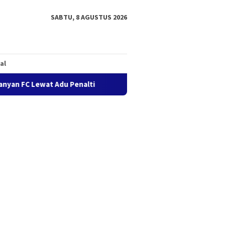
SABTU, 8 AGUSTUS 2026
al
an FC Lewat Adu Penalti
Semaring FC Melaju ke Final Sepa