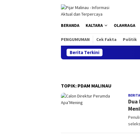
Loncat
ke
konten
BERANDA
KALTARA
OLAHRAGA
PENGUMUMAN
Cek Fakta
Politik
Berita Terkini
TOPIK:
PDAM MALINAU
BERITA
Dua 
Meni
Penuli
seleks