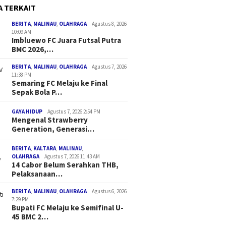
A TERKAIT
BERITA
,
MALINAU
,
OLAHRAGA
Agustus 8, 2026
10:09 AM
Imbluewo FC Juara Futsal Putra
BMC 2026,…
BERITA
,
MALINAU
,
OLAHRAGA
Agustus 7, 2026
11:38 PM
Semaring FC Melaju ke Final
Sepak Bola P…
GAYA HIDUP
Agustus 7, 2026 2:54 PM
Mengenal Strawberry
Generation, Generasi…
BERITA
,
KALTARA
,
MALINAU
,
OLAHRAGA
Agustus 7, 2026 11:43 AM
14 Cabor Belum Serahkan THB,
Pelaksanaan…
BERITA
,
MALINAU
,
OLAHRAGA
Agustus 6, 2026
7:29 PM
Bupati FC Melaju ke Semifinal U-
45 BMC 2…