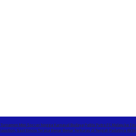
i Turnamen Mini Soccer hingga Karnaval Budaya
Pelita Putra FC Melaju ke F
austion, Saat Emosi Terasa Benar-Benar Terkuras di Tengah Padatnya Aktiv