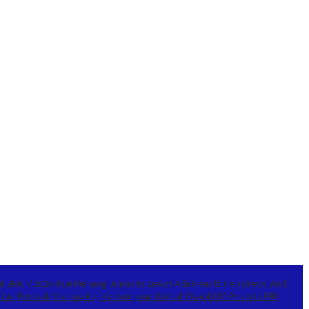
inal BMC V 2026 Usai Menang Dramatis Lewat Adu Penalti
Tren Dress Well:
itas
Pemkab Malinau Kaji Kemampuan Daerah Usai 4.000 Peserta PBI