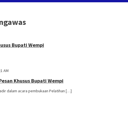
engawas
husus Bupati Wempi
21 AM
 Pesan Khusus Bupati Wempi
adir dalam acara pembukaan Pelatihan […]