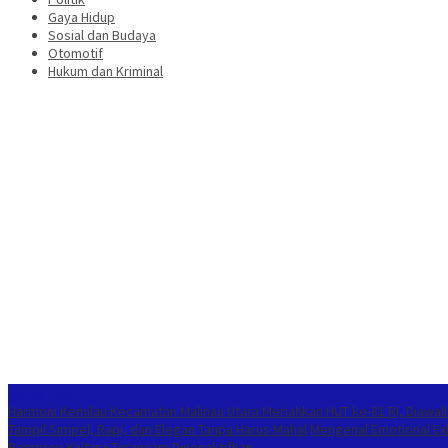
Gaya Hidup
Sosial dan Budaya
Otomotif
Hukum dan Kriminal
Berita Terkini
Harmoni Kemilau Kecamatan Malinau Utara Meriahkan HUT ke-81 RI, Diawal
Tampil Simpel, Rapi, dan Elegan Tanpa Harus Mahal
Mengenal Emotional Exh
Pemprov Kaltara Terancam Dinonaktifkan