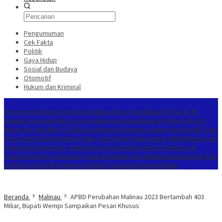
Pengumuman
Cek Fakta
Politik
Gaya Hidup
Sosial dan Budaya
Otomotif
Hukum dan Kriminal
Berita Terkini
Harmoni Kemilau Kecamatan Malinau Utara Meriahkan HUT ke-81 RI,
Diawali Turnamen Mini Soccer hingga Karnaval Budaya
Pelita Putra FC
Melaju ke Final BMC V 2026 Usai Menang Dramatis Lewat Adu Penalti
Tren
Dress Well: Tampil Simpel, Rapi, dan Elegan Tanpa Harus Mahal
Mengenal
Emotional Exhaustion, Saat Emosi Terasa Benar-Benar Terkuras di
Tengah Padatnya Aktivitas
Pemkab Malinau Kaji Kemampuan Daerah Usai
4.000 Peserta PBI Pemprov Kaltara Terancam Dinonaktifkan
Beranda
Malinau
APBD Perubahan Malinau 2023 Bertambah 403
Miliar, Bupati Wempi Sampaikan Pesan Khusus