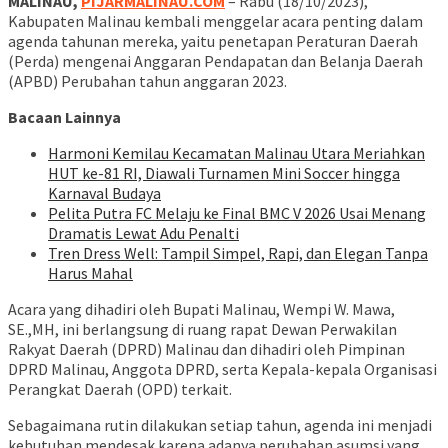
MALINAU,
PIJARMALINAU.COM
– Rabu (18/10/2023),
Kabupaten Malinau kembali menggelar acara penting dalam
agenda tahunan mereka, yaitu penetapan Peraturan Daerah
(Perda) mengenai Anggaran Pendapatan dan Belanja Daerah
(APBD) Perubahan tahun anggaran 2023.
Bacaan Lainnya
Harmoni Kemilau Kecamatan Malinau Utara Meriahkan
HUT ke-81 RI, Diawali Turnamen Mini Soccer hingga
Karnaval Budaya
Pelita Putra FC Melaju ke Final BMC V 2026 Usai Menang
Dramatis Lewat Adu Penalti
Tren Dress Well: Tampil Simpel, Rapi, dan Elegan Tanpa
Harus Mahal
Acara yang dihadiri oleh Bupati Malinau, Wempi W. Mawa,
SE.,MH, ini berlangsung di ruang rapat Dewan Perwakilan
Rakyat Daerah (DPRD) Malinau dan dihadiri oleh Pimpinan
DPRD Malinau, Anggota DPRD, serta Kepala-kepala Organisasi
Perangkat Daerah (OPD) terkait.
Sebagaimana rutin dilakukan setiap tahun, agenda ini menjadi
kebutuhan mendesak karena adanya perubahan asumsi yang