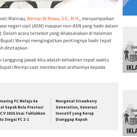
pati Malinau,
Wempi W Mawa, S.E., M.H
., menyampaikan
wai negeri sipil (ASN) maupun non-ASN yang hadir dalam
3). Dalam acara tersebut yang dilaksanakan di halaman
, Bupati Wempi mengingatkan pentingnya hadir tepat
ah ditetapkan.
 tanggung jawab kita adalah kehadiran tepat waktu
jar Bupati Wempi saat memberikan arahannya kepada
maring FC Melaju ke
Mengenal Strawberry
nal Sepak Bola Prestasi
Generation, Generasi
C V 2026 Usai Taklukkan
Inovatif yang Kerap
tu Singai FC 2-1
Dianggap Rapuh