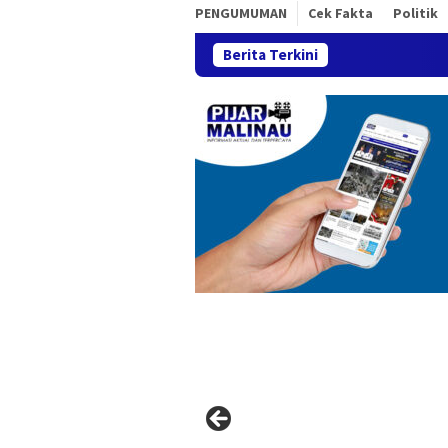
PENGUMUMAN
Cek Fakta
Politik
Berita Terkini
Imbluewo FC Juara