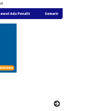
al
Semaring FC Melaju ke Final Sepak Bola Prestasi BMC V 20