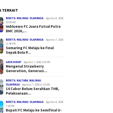
A TERKAIT
BERITA
,
MALINAU
,
OLAHRAGA
Agustus 8, 2026
10:09 AM
Imbluewo FC Juara Futsal Putra
BMC 2026,…
BERITA
,
MALINAU
,
OLAHRAGA
Agustus 7, 2026
11:38 PM
Semaring FC Melaju ke Final
Sepak Bola P…
GAYA HIDUP
Agustus 7, 2026 2:54 PM
Mengenal Strawberry
Generation, Generasi…
BERITA
,
KALTARA
,
MALINAU
,
OLAHRAGA
Agustus 7, 2026 11:43 AM
14 Cabor Belum Serahkan THB,
Pelaksanaan…
BERITA
,
MALINAU
,
OLAHRAGA
Agustus 6, 2026
7:29 PM
Bupati FC Melaju ke Semifinal U-