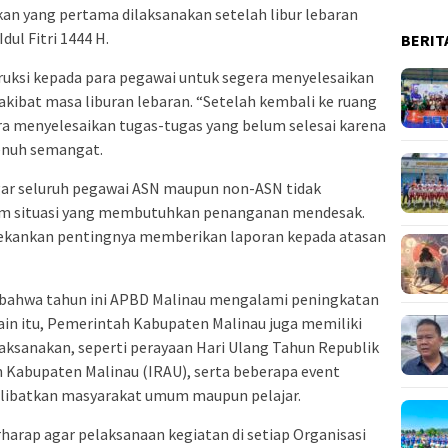
an yang pertama dilaksanakan setelah libur lebaran
ul Fitri 1444 H.
BERIT
uksi kepada para pegawai untuk segera menyelesaikan
kibat masa liburan lebaran. “Setelah kembali ke ruang
ra menyelesaikan tugas-tugas yang belum selesai karena
enuh semangat.
agar seluruh pegawai ASN maupun non-ASN tidak
am situasi yang membutuhkan penanganan mendesak.
nekankan pentingnya memberikan laporan kepada atasan
bahwa tahun ini APBD Malinau mengalami peningkatan
ain itu, Pemerintah Kabupaten Malinau juga memiliki
aksanakan, seperti perayaan Hari Ulang Tahun Republik
n Kabupaten Malinau (IRAU), serta beberapa event
elibatkan masyarakat umum maupun pelajar.
harap agar pelaksanaan kegiatan di setiap Organisasi