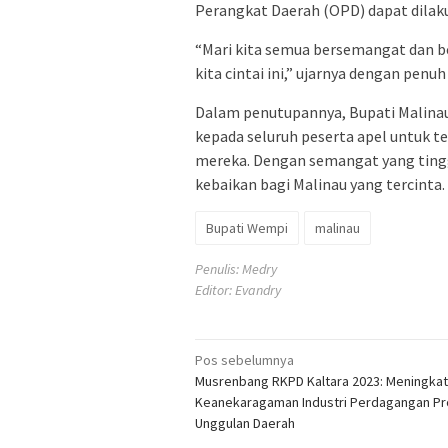
Perangkat Daerah (OPD) dapat dilak
“Mari kita semua bersemangat dan b
kita cintai ini,” ujarnya dengan penu
Dalam penutupannya, Bupati Malina
kepada seluruh peserta apel untuk 
mereka. Dengan semangat yang ting
kebaikan bagi Malinau yang tercinta.
Bupati Wempi
malinau
Penulis: Medry
Editor: Evandry
Navigasi
Pos sebelumnya
Musrenbang RKPD Kaltara 2023: Meningka
pos
Keanekaragaman Industri Perdagangan P
Unggulan Daerah