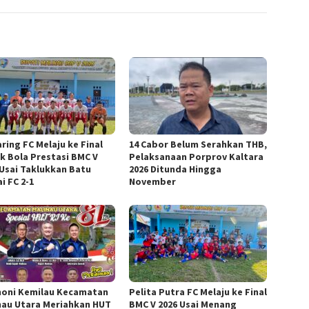
ring FC Melaju ke Final
14 Cabor Belum Serahkan THB,
k Bola Prestasi BMC V
Pelaksanaan Porprov Kaltara
 Usai Taklukkan Batu
2026 Ditunda Hingga
i FC 2-1
November
oni Kemilau Kecamatan
Pelita Putra FC Melaju ke Final
nau Utara Meriahkan HUT
BMC V 2026 Usai Menang