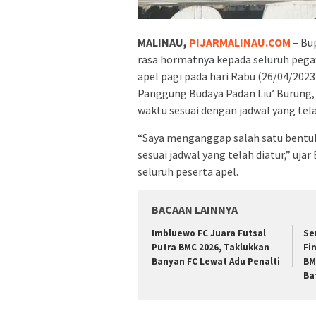
MALINAU,
PIJARMALINAU.COM
– Bu
rasa hormatnya kepada seluruh pega
apel pagi pada hari Rabu (26/04/202
Panggung Budaya Padan Liu’ Burung
waktu sesuai dengan jadwal yang tel
“Saya menganggap salah satu bentuk
sesuai jadwal yang telah diatur,” u
seluruh peserta apel.
BACAAN LAINNYA
Imbluewo FC Juara Futsal
Se
Putra BMC 2026, Taklukkan
Fi
Banyan FC Lewat Adu Penalti
BM
Ba