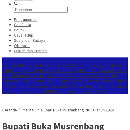
Pengumuman
Cek Fakta
Politik
Gaya Hidup
Sosial dan Budaya
Otomotif
Hukum dan Kriminal
Berita Terkini
Imbluewo FC Juara Futsal Putra BMC 2026, Taklukkan Banyan FC Lewat
Adu Penalti
Semaring FC Melaju ke Final Sepak Bola Prestasi BMC V 2026
Usai Taklukkan Batu Singai FC 2-1
Mengenal Strawberry Generation,
Generasi Inovatif yang Kerap Dianggap Rapuh
14 Cabor Belum Serahkan
THB, Pelaksanaan Porprov Kaltara 2026 Ditunda Hingga November
Bupati
FC Melaju ke Semifinal U-45 BMC 2026, Tundukkan OTL FC 4-1
Beranda
Malinau
Bupati Buka Musrenbang RKPD Tahun 2024
Bupati Buka Musrenbang