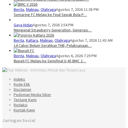
Berita
,
Malinau
,
Olahraga
Agustus 7, 2026 11:38 PM
Semaring FC Melaju ke Final Sepak Bola P…
Gaya Hidup
Agustus 7, 2026 2:54 PM
Mengenal Strawberry Generation, Generasi…
Berita
,
Kaltara
,
Malinau
,
Olahraga
Agustus 7, 2026 11:43 AM
14 Cabor Belum Serahkan THB, Pelaksanaan…
Berita
,
Malinau
,
Olahraga
Agustus 6, 2026 7:29 PM
Bupati FC Melaju ke Semifinal U-45 BMC 2…
Indeks
Kode Etik
Disclaimer
Pedoman Media Siber
Tentang Kami
Redaksi
Kontak Kami
Jaringan Social