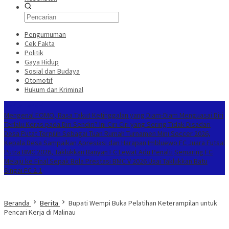
Pengumuman
Cek Fakta
Politik
Gaya Hidup
Sosial dan Budaya
Otomotif
Hukum dan Kriminal
Berita Terkini
Mengenal FOMO, Rasa Takut Ketinggalan yang Diam-Diam Menguasai Diri
Terlalu Keras pada Diri Sendiri? Ini Ciri-Ciri yang Sering Tidak Disadari
Desa Putat Terpilih Sebagai Tuan Rumah Turnamen Mini Soccer 2026,
Kepala Desa Sampaikan Apresiasi dan Harapan
Imbluewo FC Juara Futsal
Putra BMC 2026, Taklukkan Banyan FC Lewat Adu Penalti
Semaring FC
Melaju ke Final Sepak Bola Prestasi BMC V 2026 Usai Taklukkan Batu
Singai FC 2-1
Beranda
Berita
Bupati Wempi Buka Pelatihan Keterampilan untuk
Pencari Kerja di Malinau