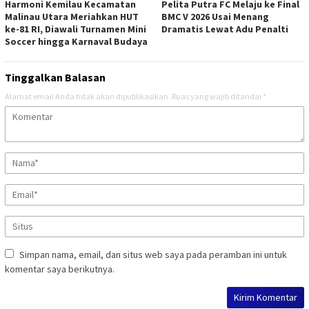
Harmoni Kemilau Kecamatan
Pelita Putra FC Melaju ke Final
Malinau Utara Meriahkan HUT
BMC V 2026 Usai Menang
ke-81 RI, Diawali Turnamen Mini
Dramatis Lewat Adu Penalti
Soccer hingga Karnaval Budaya
Tinggalkan Balasan
Alamat email Anda tidak akan dipublikasikan.
Ruas yang wajib ditandai
*
Simpan nama, email, dan situs web saya pada peramban ini untuk
komentar saya berikutnya.