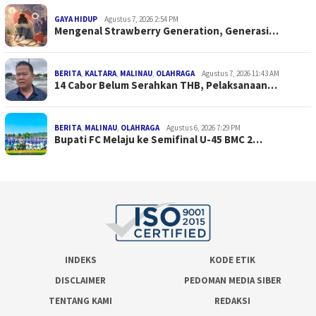
GAYA HIDUP
Agustus 7, 2026 2:54 PM
Mengenal Strawberry Generation, Generasi…
BERITA
,
KALTARA
,
MALINAU
,
OLAHRAGA
Agustus 7, 2026 11:43 AM
14 Cabor Belum Serahkan THB, Pelaksanaan…
BERITA
,
MALINAU
,
OLAHRAGA
Agustus 6, 2026 7:29 PM
Bupati FC Melaju ke Semifinal U-45 BMC 2…
INDEKS
KODE ETIK
DISCLAIMER
PEDOMAN MEDIA SIBER
TENTANG KAMI
REDAKSI