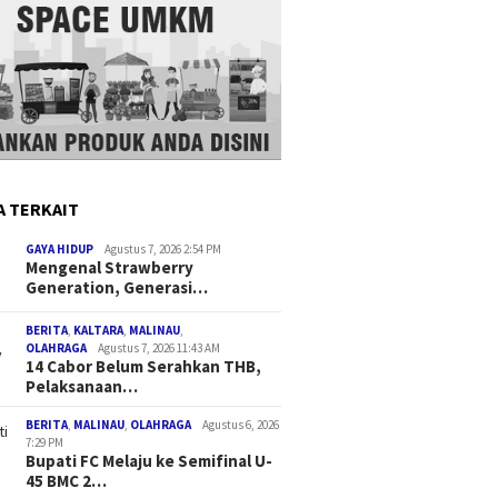
A TERKAIT
GAYA HIDUP
Agustus 7, 2026 2:54 PM
Mengenal Strawberry
Generation, Generasi…
BERITA
,
KALTARA
,
MALINAU
,
OLAHRAGA
Agustus 7, 2026 11:43 AM
14 Cabor Belum Serahkan THB,
Pelaksanaan…
BERITA
,
MALINAU
,
OLAHRAGA
Agustus 6, 2026
7:29 PM
Bupati FC Melaju ke Semifinal U-
45 BMC 2…