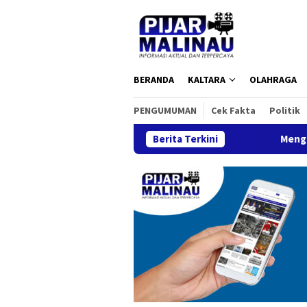
Loncat
ke
konten
BERANDA
KALTARA
OLAHRAGA
PENGUMUMAN
Cek Fakta
Politik
Berita Terkini
Mengenal Strawbe