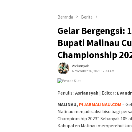
Beranda
Berita
Gelar Bergengsi: 1
Bupati Malinau Cu
Championship 20
Asriansyah
November 26, 2023 12:33 AM
Penulis :
Asriansyah
| Editor :
Evandr
MALINAU,
PIJARMALINAU.COM
– Ge
Malinau menjadi saksi bisu bagi pers
Championship 2023”. Sebanyak 105 atle
Kabupaten Malinau memperebutkan gel