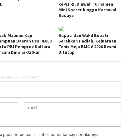
1
ke-81 RI, Diawali Turnamen
Mini Soccer hingga Karnaval
Budaya
ab Malinau Kaji
Bupati dan Wakil Bupati
mpuan Daerah Usai 4.000
Serahkan Hadiah, Kejuaraan
rta PBI Pemprov Kaltara
Tenis Meja BMC V 2026 Resmi
ncam Dinonaktifkan
Ditutup
as yang wajib ditandai
*
a pada peramban ini untuk komentar saya berikutnya.