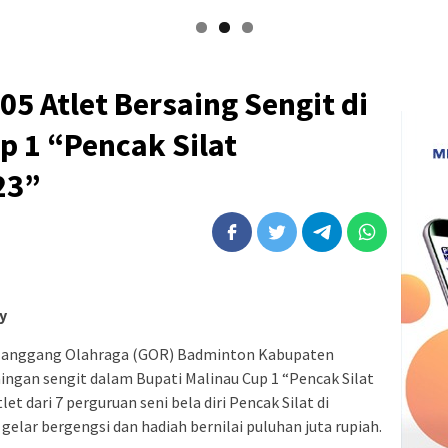
05 Atlet Bersaing Sengit di
p 1 “Pencak Silat
23”
y
langgang Olahraga (GOR) Badminton Kabupaten
aingan sengit dalam Bupati Malinau Cup 1 “Pencak Silat
t dari 7 perguruan seni bela diri Pencak Silat di
ar bergengsi dan hadiah bernilai puluhan juta rupiah.