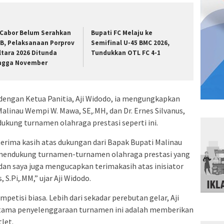
 Cabor Belum Serahkan
Bupati FC Melaju ke
B, Pelaksanaan Porprov
Semifinal U-45 BMC 2026,
ltara 2026 Ditunda
Tundukkan OTL FC 4-1
ngga November
dengan Ketua Panitia, Aji Widodo, ia mengungkapkan
alinau Wempi W. Mawa, SE,.MH, dan Dr. Ernes Silvanus,
ukung turnamen olahraga prestasi seperti ini.
ima kasih atas dukungan dari Bapak Bupati Malinau
 mendukung turnamen-turnamen olahraga prestasi yang
 dan saya juga mengucapkan terimakasih atas inisiator
 S.Pi,.MM,” ujar Aji Widodo.
petisi biasa. Lebih dari sekadar perebutan gelar, Aji
tama penyelenggaraan turnamen ini adalah memberikan
let.