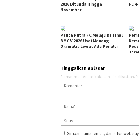
2026 Ditunda Hingga
FC 4-
November
Pelita Putra FC Melaju ke Final
Pemk
BMC V 2026 Usai Menang
Kema
Dramatis Lewat Adu Penalti
Pese
Tera
Tinggalkan Balasan
Alamat email Anda tidak akan dipublikasikan.
Ru
Simpan nama, email, dan situs web say