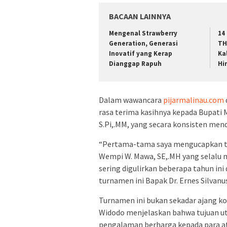
BACAAN LAINNYA
Mengenal Strawberry
14
Generation, Generasi
TH
Inovatif yang Kerap
Ka
Dianggap Rapuh
Hi
Dalam wawancara
pijarmalinau.com
rasa terima kasihnya kepada Bupati M
S.Pi,.MM, yang secara konsisten mend
“Pertama-tama saya mengucapkan ter
Wempi W. Mawa, SE,.MH yang selalu
sering digulirkan beberapa tahun ini
turnamen ini Bapak Dr. Ernes Silvanus,
Turnamen ini bukan sekadar ajang kom
Widodo menjelaskan bahwa tujuan u
pengalaman berharga kepada para at