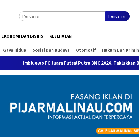
Pencarian
EKONOMI DAN BISNIS
KESEHATAN
Gaya Hidup
Sosial Dan Budaya
Otomotif
Hukum Dan Krimin
o FC Juara Futsal Putra BMC 2026, Taklukkan Banyan FC Lewat A