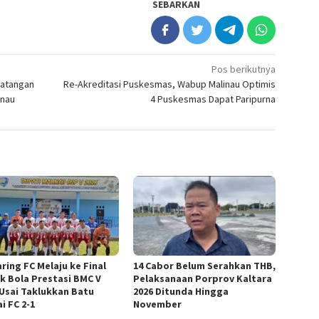
SEBARKAN
Pos berikutnya
datangan
Re-Akreditasi Puskesmas, Wabup Malinau Optimis
inau
4 Puskesmas Dapat Paripurna
ring FC Melaju ke Final
14 Cabor Belum Serahkan THB,
k Bola Prestasi BMC V
Pelaksanaan Porprov Kaltara
 Usai Taklukkan Batu
2026 Ditunda Hingga
i FC 2-1
November