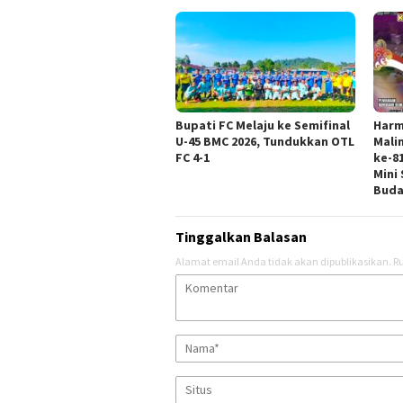
Bupati FC Melaju ke Semifinal
Harm
U-45 BMC 2026, Tundukkan OTL
Mali
FC 4-1
ke-8
Mini
Buda
Tinggalkan Balasan
Alamat email Anda tidak akan dipublikasikan.
Ru