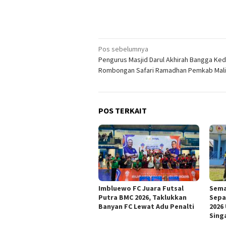
Navigasi
Pos sebelumnya
Pengurus Masjid Darul Akhirah Bangga Ke
pos
Rombongan Safari Ramadhan Pemkab Mal
POS TERKAIT
Imbluewo FC Juara Futsal
Sema
Putra BMC 2026, Taklukkan
Sepa
Banyan FC Lewat Adu Penalti
2026
Singa