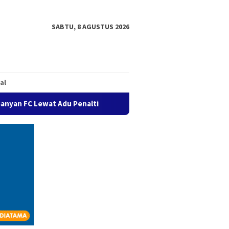
SABTU, 8 AGUSTUS 2026
al
du Penalti
Semaring FC Melaju ke Final Sepak Bola Prestas