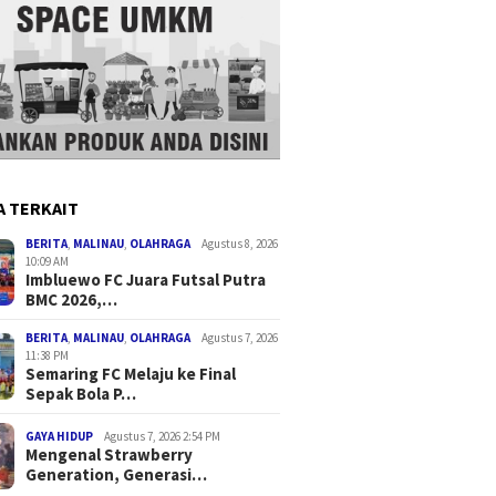
A TERKAIT
BERITA
,
MALINAU
,
OLAHRAGA
Agustus 8, 2026
10:09 AM
Imbluewo FC Juara Futsal Putra
BMC 2026,…
BERITA
,
MALINAU
,
OLAHRAGA
Agustus 7, 2026
11:38 PM
Semaring FC Melaju ke Final
Sepak Bola P…
GAYA HIDUP
Agustus 7, 2026 2:54 PM
Mengenal Strawberry
Generation, Generasi…