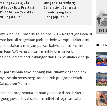
maring FC Melaju ke
Mengenal Strawberry
nal Sepak Bola Prestasi
Generation, Generasi
C V 2026 Usai Taklukkan
Inovatif yang Kerap
tu Singai FC 2-1
Dianggap Rapuh
ten Malinau, saat ini telah ada 12 TK Negeri yang ada Di
ar baru di negerikan pada periode Wempi – Jakaria ini.
BERIT
linau Jakaria menyampaikan bahwa pelantikan ini
bagi ASN yang dinilai memiliki kinerja baik,
esional dalam pertimbangan dari tim penilaian kinerja
r para kepala sekolah yang baru dilantik agar dalam
ya, selalu mensinergikan seluruh program terkait
 Kabupaten Malinau.
ta mendorong semua eleman yang ada dapat bekerja
gung jawab, loyal serta memiliki intregritas dalam