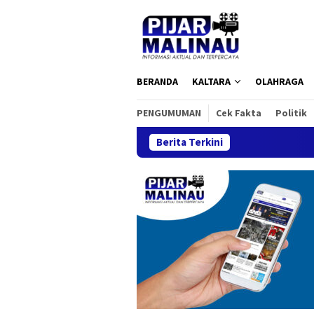
Loncat
ke
konten
BERANDA
KALTARA
OLAHRAGA
PENGUMUMAN
Cek Fakta
Politik
Berita Terkini
Imbluew