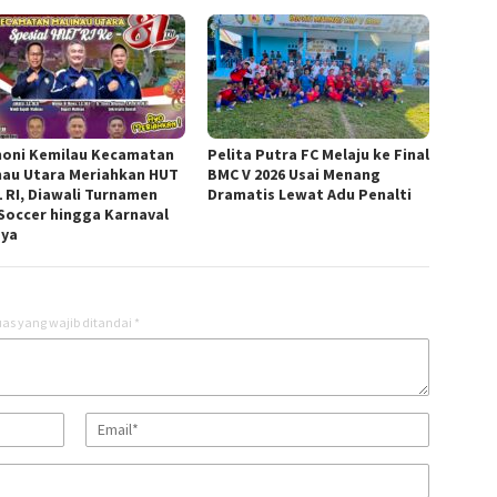
oni Kemilau Kecamatan
Pelita Putra FC Melaju ke Final
nau Utara Meriahkan HUT
BMC V 2026 Usai Menang
1 RI, Diawali Turnamen
Dramatis Lewat Adu Penalti
 Soccer hingga Karnaval
ya
as yang wajib ditandai
*