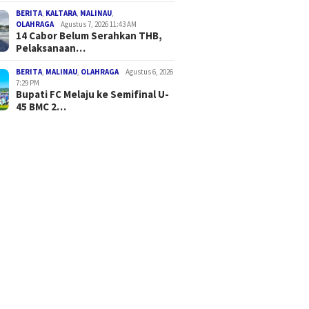
BERITA
,
KALTARA
,
MALINAU
,
OLAHRAGA
Agustus 7, 2026 11:43 AM
14 Cabor Belum Serahkan THB,
Pelaksanaan…
BERITA
,
MALINAU
,
OLAHRAGA
Agustus 6, 2026
7:29 PM
Bupati FC Melaju ke Semifinal U-
45 BMC 2…