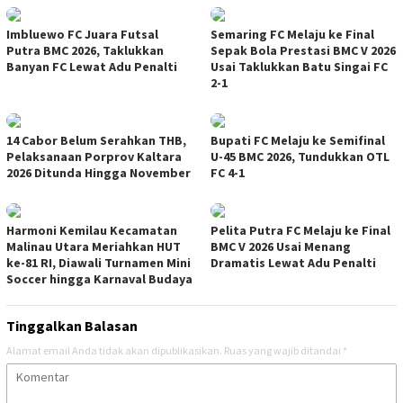
Imbluewo FC Juara Futsal
Semaring FC Melaju ke Final
Putra BMC 2026, Taklukkan
Sepak Bola Prestasi BMC V 2026
Banyan FC Lewat Adu Penalti
Usai Taklukkan Batu Singai FC
2-1
14 Cabor Belum Serahkan THB,
Bupati FC Melaju ke Semifinal
Pelaksanaan Porprov Kaltara
U-45 BMC 2026, Tundukkan OTL
2026 Ditunda Hingga November
FC 4-1
Harmoni Kemilau Kecamatan
Pelita Putra FC Melaju ke Final
Malinau Utara Meriahkan HUT
BMC V 2026 Usai Menang
ke-81 RI, Diawali Turnamen Mini
Dramatis Lewat Adu Penalti
Soccer hingga Karnaval Budaya
Tinggalkan Balasan
Alamat email Anda tidak akan dipublikasikan.
Ruas yang wajib ditandai
*