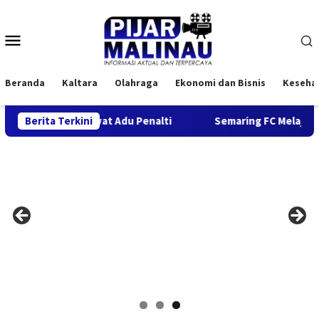
Loncat
ke
Menu
konten
Mobile
Beranda
Kaltara
Olahraga
Ekonomi dan Bisnis
Keseha
yan FC Lewat Adu Penalti
Berita Terkini
Semaring FC Melaju ke Final Sep