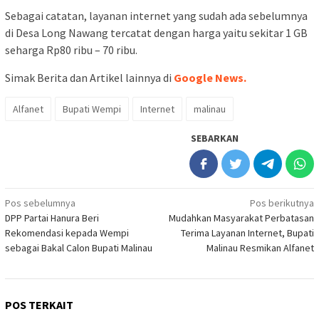
Sebagai catatan, layanan internet yang sudah ada sebelumnya
di Desa Long Nawang tercatat dengan harga yaitu sekitar 1 GB
seharga Rp80 ribu – 70 ribu.
Simak Berita dan Artikel lainnya di
Google News.
Alfanet
Bupati Wempi
Internet
malinau
SEBARKAN
Navigasi
Pos sebelumnya
Pos berikutnya
DPP Partai Hanura Beri
Mudahkan Masyarakat Perbatasan
pos
Rekomendasi kepada Wempi
Terima Layanan Internet, Bupati
sebagai Bakal Calon Bupati Malinau
Malinau Resmikan Alfanet
POS TERKAIT