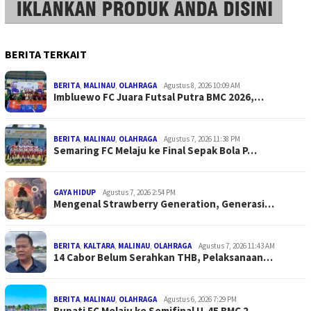
BERITA TERKAIT
BERITA
,
MALINAU
,
OLAHRAGA
Agustus 8, 2026 10:09 AM
Imbluewo FC Juara Futsal Putra BMC 2026,…
BERITA
,
MALINAU
,
OLAHRAGA
Agustus 7, 2026 11:38 PM
Semaring FC Melaju ke Final Sepak Bola P…
GAYA HIDUP
Agustus 7, 2026 2:54 PM
Mengenal Strawberry Generation, Generasi…
BERITA
,
KALTARA
,
MALINAU
,
OLAHRAGA
Agustus 7, 2026 11:43 AM
14 Cabor Belum Serahkan THB, Pelaksanaan…
BERITA
,
MALINAU
,
OLAHRAGA
Agustus 6, 2026 7:29 PM
Bupati FC Melaju ke Semifinal U-45 BMC 2…