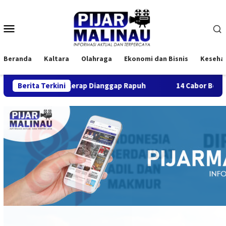
Loncat
ke
Menu
konten
Mobile
Beranda
Kaltara
Olahraga
Ekonomi dan Bisnis
Keseha
ang Kerap Dianggap Rapuh
Berita Terkini
14 Cabor Belum Serahkan THB,