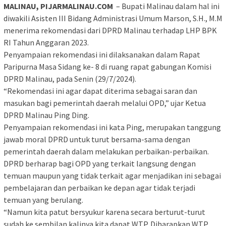
MALINAU, PIJARMALINAU.COM
– Bupati Malinau dalam hal ini
diwakili Asisten III Bidang Administrasi Umum Marson, S.H., M.M
menerima rekomendasi dari DPRD Malinau terhadap LHP BPK
RI Tahun Anggaran 2023.
Penyampaian rekomendasi ini dilaksanakan dalam Rapat
Paripurna Masa Sidang ke- 8 di ruang rapat gabungan Komisi
DPRD Malinau, pada Senin (29/7/2024).
“Rekomendasi ini agar dapat diterima sebagai saran dan
masukan bagi pemerintah daerah melalui OPD,” ujar Ketua
DPRD Malinau Ping Ding.
Penyampaian rekomendasi ini kata Ping, merupakan tanggung
jawab moral DPRD untuk turut bersama-sama dengan
pemerintah daerah dalam melakukan perbaikan-perbaikan.
DPRD berharap bagi OPD yang terkait langsung dengan
temuan maupun yang tidak terkait agar menjadikan ini sebagai
pembelajaran dan perbaikan ke depan agar tidak terjadi
temuan yang berulang.
“Namun kita patut bersyukur karena secara berturut-turut
sudah ke sembilan kalinya kita dapat WTP. Diharapkan WTP