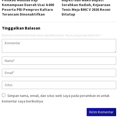
Pemkab Malinau Kaji
Bupati dan Wakil Bupati
Kemampuan Daerah Usai 4.000
Serahkan Hadiah, Kejuaraan
Peserta PBI Pemprov Kaltara
Tenis Meja BMC V 2026 Resmi
Terancam Dinonaktifkan
Ditutup
Tinggalkan Balasan
Alamat email Anda tidak akan dipublikasikan.
Ruas yang wajib ditandai
*
Simpan nama, email, dan situs web saya pada peramban ini untuk
komentar saya berikutnya.