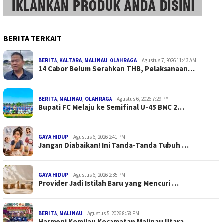
BERITA TERKAIT
BERITA
,
KALTARA
,
MALINAU
,
OLAHRAGA
Agustus 7, 2026 11:43 AM
14 Cabor Belum Serahkan THB, Pelaksanaan…
BERITA
,
MALINAU
,
OLAHRAGA
Agustus 6, 2026 7:29 PM
Bupati FC Melaju ke Semifinal U-45 BMC 2…
GAYA HIDUP
Agustus 6, 2026 2:41 PM
Jangan Diabaikan! Ini Tanda-Tanda Tubuh …
GAYA HIDUP
Agustus 6, 2026 2:35 PM
Provider Jadi Istilah Baru yang Mencuri …
BERITA
,
MALINAU
Agustus 5, 2026 8:58 PM
Harmoni Kemilau Kecamatan Malinau Utara …