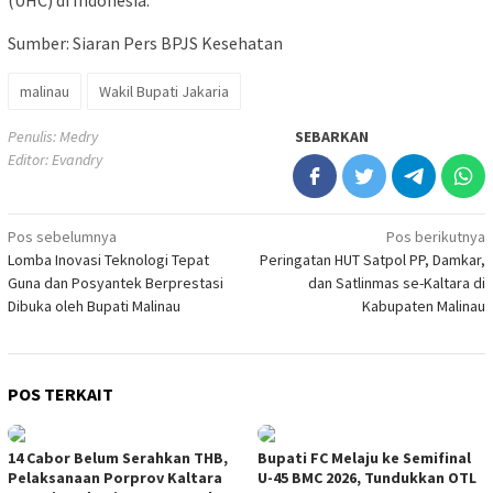
Sumber: Siaran Pers BPJS Kesehatan
malinau
Wakil Bupati Jakaria
Penulis: Medry
SEBARKAN
Editor: Evandry
Navigasi
Pos sebelumnya
Pos berikutnya
Lomba Inovasi Teknologi Tepat
Peringatan HUT Satpol PP, Damkar,
pos
Guna dan Posyantek Berprestasi
dan Satlinmas se-Kaltara di
Dibuka oleh Bupati Malinau
Kabupaten Malinau
POS TERKAIT
14 Cabor Belum Serahkan THB,
Bupati FC Melaju ke Semifinal
Pelaksanaan Porprov Kaltara
U-45 BMC 2026, Tundukkan OTL