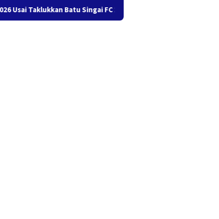
lukkan Batu Singai FC 2-1
Mengenal Strawberry Generatio