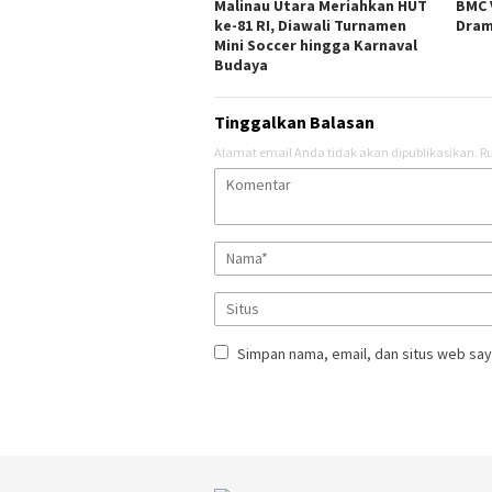
Malinau Utara Meriahkan HUT
BMC 
ke-81 RI, Diawali Turnamen
Dram
Mini Soccer hingga Karnaval
Budaya
Tinggalkan Balasan
Alamat email Anda tidak akan dipublikasikan.
Ru
Simpan nama, email, dan situs web say