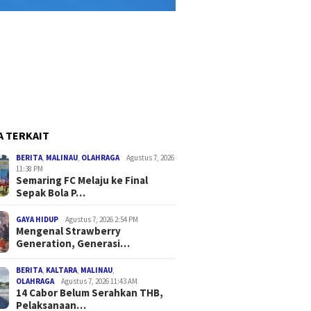
A TERKAIT
BERITA
,
MALINAU
,
OLAHRAGA
Agustus 7, 2026
11:38 PM
Semaring FC Melaju ke Final
Sepak Bola P…
GAYA HIDUP
Agustus 7, 2026 2:54 PM
Mengenal Strawberry
Generation, Generasi…
BERITA
,
KALTARA
,
MALINAU
,
OLAHRAGA
Agustus 7, 2026 11:43 AM
14 Cabor Belum Serahkan THB,
Pelaksanaan…