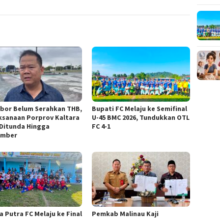
abor Belum Serahkan THB,
Bupati FC Melaju ke Semifinal
ksanaan Porprov Kaltara
U-45 BMC 2026, Tundukkan OTL
 Ditunda Hingga
FC 4-1
ember
a Putra FC Melaju ke Final
Pemkab Malinau Kaji