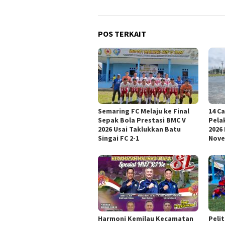
POS TERKAIT
Semaring FC Melaju ke Final
14 C
Sepak Bola Prestasi BMC V
Pela
2026 Usai Taklukkan Batu
2026
Singai FC 2-1
Nov
Harmoni Kemilau Kecamatan
Pelit