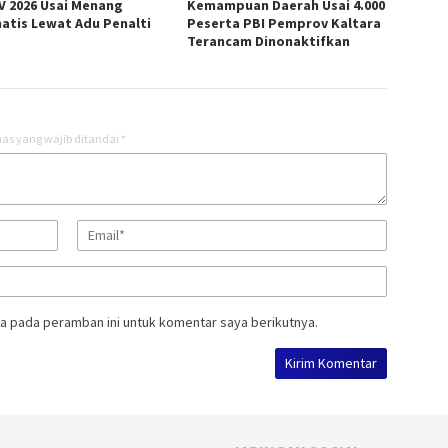
V 2026 Usai Menang
Kemampuan Daerah Usai 4.000
atis Lewat Adu Penalti
Peserta PBI Pemprov Kaltara
Terancam Dinonaktifkan
as yang wajib ditandai
*
a pada peramban ini untuk komentar saya berikutnya.