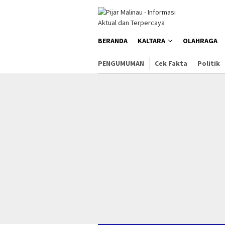
Loncat
ke
konten
BERANDA
KALTARA
OLAHRAGA
PENGUMUMAN
Cek Fakta
Politik