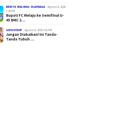
BERITA
,
MALINAU
,
OLAHRAGA
Agustus 6, 2026
7:29 PM
Bupati FC Melaju ke Semifinal U-
45 BMC 2…
GAYA HIDUP
Agustus 6, 2026 2:41 PM
Jangan Diabaikan! Ini Tanda-
Tanda Tubuh …