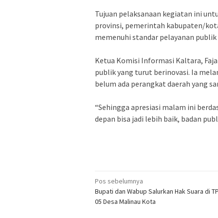
Tujuan pelaksanaan kegiatan ini unt
provinsi, pemerintah kabupaten/kota 
memenuhi standar pelayanan publik y
Ketua Komisi Informasi Kaltara, Faj
publik yang turut berinovasi. Ia mel
belum ada perangkat daerah yang sam
“Sehingga apresiasi malam ini berda
depan bisa jadi lebih baik, badan publi
Navigasi
Pos sebelumnya
Bupati dan Wabup Salurkan Hak Suara di T
pos
05 Desa Malinau Kota