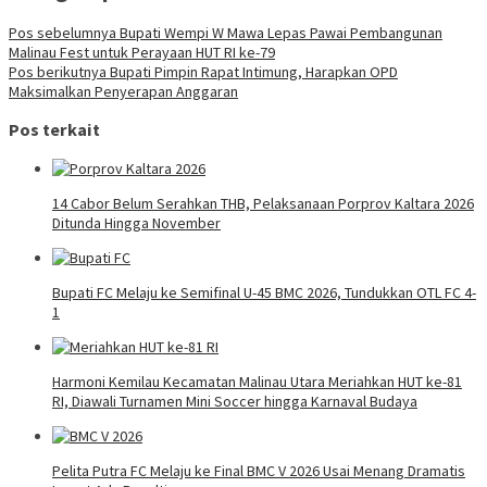
Pos sebelumnya
Bupati Wempi W Mawa Lepas Pawai Pembangunan
Malinau Fest untuk Perayaan HUT RI ke-79
Pos berikutnya
Bupati Pimpin Rapat Intimung, Harapkan OPD
Maksimalkan Penyerapan Anggaran
Pos terkait
14 Cabor Belum Serahkan THB, Pelaksanaan Porprov Kaltara 2026
Ditunda Hingga November
Bupati FC Melaju ke Semifinal U-45 BMC 2026, Tundukkan OTL FC 4-
1
Harmoni Kemilau Kecamatan Malinau Utara Meriahkan HUT ke-81
RI, Diawali Turnamen Mini Soccer hingga Karnaval Budaya
Pelita Putra FC Melaju ke Final BMC V 2026 Usai Menang Dramatis