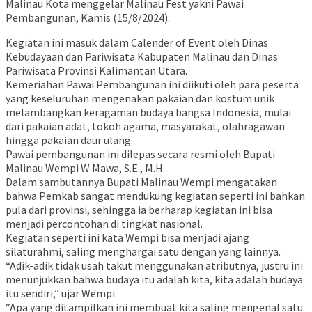
Malinau Kota menggelar Malinau Fest yakni Pawai
Pembangunan, Kamis (15/8/2024).
Kegiatan ini masuk dalam Calender of Event oleh Dinas
Kebudayaan dan Pariwisata Kabupaten Malinau dan Dinas
Pariwisata Provinsi Kalimantan Utara.
Kemeriahan Pawai Pembangunan ini diikuti oleh para peserta
yang keseluruhan mengenakan pakaian dan kostum unik
melambangkan keragaman budaya bangsa Indonesia, mulai
dari pakaian adat, tokoh agama, masyarakat, olahragawan
hingga pakaian daur ulang.
Pawai pembangunan ini dilepas secara resmi oleh Bupati
Malinau Wempi W Mawa, S.E., M.H.
Dalam sambutannya Bupati Malinau Wempi mengatakan
bahwa Pemkab sangat mendukung kegiatan seperti ini bahkan
pula dari provinsi, sehingga ia berharap kegiatan ini bisa
menjadi percontohan di tingkat nasional.
Kegiatan seperti ini kata Wempi bisa menjadi ajang
silaturahmi, saling menghargai satu dengan yang lainnya.
“Adik-adik tidak usah takut menggunakan atributnya, justru ini
menunjukkan bahwa budaya itu adalah kita, kita adalah budaya
itu sendiri,” ujar Wempi.
“Apa yang ditampilkan ini membuat kita saling mengenal satu