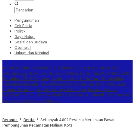
Pengumuman
Cek Fakta
Politik
Gaya Hidup
Sosial dan Budaya
Otomotif
Hukum dan Kriminal
Berita Terkini
14 Cabor Belum Serahkan THB, Pelaksanaan Porprov Kaltara 2026
Ditunda Hingga November
Bupati FC Melaju ke Semifinal U-45 BMC 2026,
Tundukkan OTL FC 4-1
Jangan Diabaikan! Ini Tanda-Tanda Tubuh Mulai
Kelebihan Gula yang Perlu Diwaspadai
Provider Jadi Istilah Baru yang
Mencuri Perhatian, Apa Sebenarnya Maknanya?
Harmoni Kemilau
Kecamatan Malinau Utara Meriahkan HUT ke-81 RI, Diawali Turnamen Mini
Soccer hingga Karnaval Budaya
Beranda
Berita
Sebanyak 4.802 Peserta Meriahkan Pawai
Pembangunan Kecamatan Malinau Kota