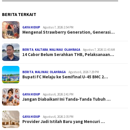
BERITA TERKAIT
GAYA HIDUP
Agustus 7, 2026 2:54 PM
Mengenal Strawberry Generation, Generasi…
BERITA
,
KALTARA
,
MALINAU
,
OLAHRAGA
Agustus 7, 2026 11:43 AM
14 Cabor Belum Serahkan THB, Pelaksanaan…
BERITA
,
MALINAU
,
OLAHRAGA
Agustus 6, 2026 7:29 PM
Bupati FC Melaju ke Semifinal U-45 BMC 2…
GAYA HIDUP
Agustus 6, 2026 2:41 PM
Jangan Diabaikan! Ini Tanda-Tanda Tubuh …
GAYA HIDUP
Agustus 6, 2026 2:35 PM
Provider Jadi Istilah Baru yang Mencuri …