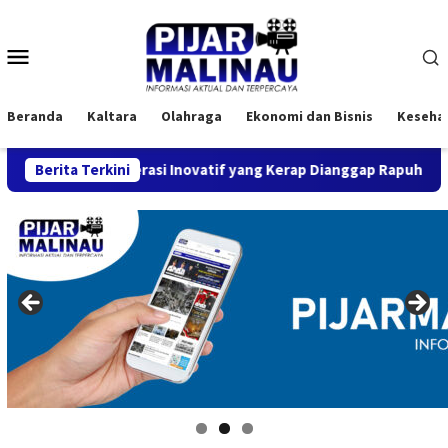
Loncat
ke
Menu
konten
Mobile
Beranda
Kaltara
Olahraga
Ekonomi dan Bisnis
Keseha
on, Generasi Inovatif yang Kerap Dianggap Rapuh
Berita Terkini
14 Ca