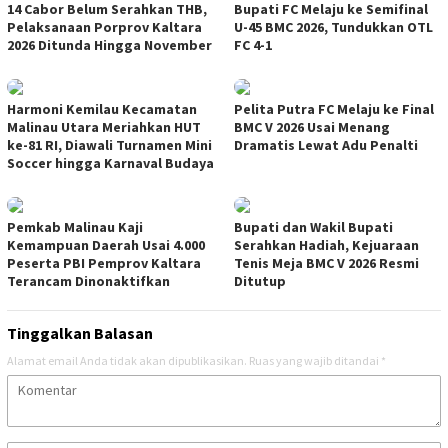
14 Cabor Belum Serahkan THB,
Bupati FC Melaju ke Semifinal
Pelaksanaan Porprov Kaltara
U-45 BMC 2026, Tundukkan OTL
2026 Ditunda Hingga November
FC 4-1
Harmoni Kemilau Kecamatan
Pelita Putra FC Melaju ke Final
Malinau Utara Meriahkan HUT
BMC V 2026 Usai Menang
ke-81 RI, Diawali Turnamen Mini
Dramatis Lewat Adu Penalti
Soccer hingga Karnaval Budaya
Pemkab Malinau Kaji
Bupati dan Wakil Bupati
Kemampuan Daerah Usai 4.000
Serahkan Hadiah, Kejuaraan
Peserta PBI Pemprov Kaltara
Tenis Meja BMC V 2026 Resmi
Terancam Dinonaktifkan
Ditutup
Tinggalkan Balasan
Alamat email Anda tidak akan dipublikasikan.
Ruas yang wajib ditandai
*