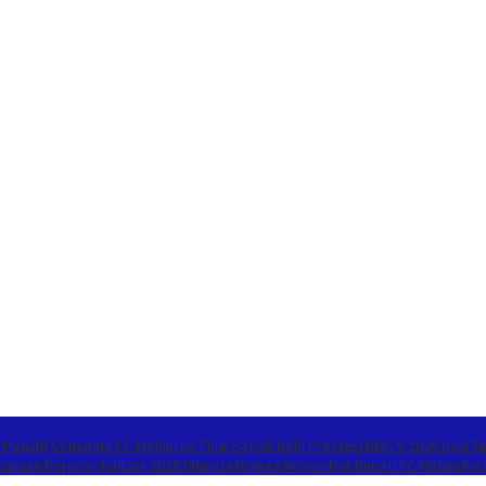
 Penalti
Semaring FC Melaju ke Final Sepak Bola Prestasi BMC V 2026 Usai Ta
sanaan Porprov Kaltara 2026 Ditunda Hingga November
Bupati FC Melaju ke