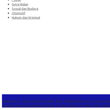
Gaya Hidup
Sosial dan Budaya
Otomotif
Hukum dan Kriminal
Berita Terkini
Imbluewo FC Juara Futsal Putra BMC 2026, Taklukkan Banyan FC Lewat Adu
Inovatif yang Kerap Dianggap Rapuh
14 Cabor Belum Serahkan THB, Pelak