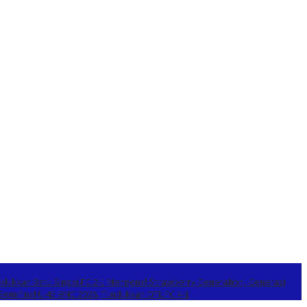
klukkan Batu Singai FC 2-1
Mengenal Strawberry Generation, Generasi
 Semifinal U-45 BMC 2026, Tundukkan OTL FC 4-1