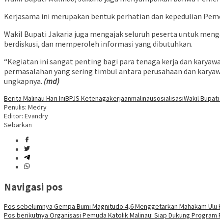
Kerjasama ini merupakan bentuk perhatian dan kepedulian Peme
Wakil Bupati Jakaria juga mengajak seluruh peserta untuk men
berdiskusi, dan memperoleh informasi yang dibutuhkan.
“Kegiatan ini sangat penting bagi para tenaga kerja dan karyaw
permasalahan yang sering timbul antara perusahaan dan karyawa
ungkapnya.
(md)
Berita Malinau Hari Ini
BPJS Ketenagakerjaan
malinau
sosialisasi
Wakil Bupati
Penulis: Medry
Editor: Evandry
Sebarkan
Navigasi pos
Pos sebelumnya
Gempa Bumi Magnitudo 4,6 Menggetarkan Mahakam Ulu Ka
Pos berikutnya
Organisasi Pemuda Katolik Malinau: Siap Dukung Program