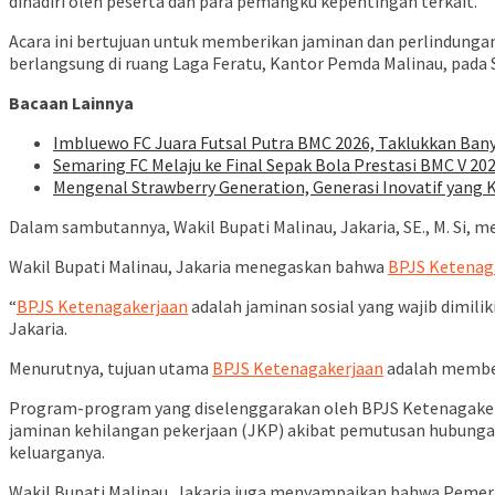
dihadiri oleh peserta dan para pemangku kepentingan terkait.
Acara ini bertujuan untuk memberikan jaminan dan perlindunga
berlangsung di ruang Laga Feratu, Kantor Pemda Malinau, pada S
Bacaan Lainnya
Imbluewo FC Juara Futsal Putra BMC 2026, Taklukkan Bany
Semaring FC Melaju ke Final Sepak Bola Prestasi BMC V 202
Mengenal Strawberry Generation, Generasi Inovatif yang
Dalam sambutannya, Wakil Bupati Malinau, Jakaria, SE., M. Si,
Wakil Bupati Malinau, Jakaria menegaskan bahwa
BPJS Ketenag
“
BPJS Ketenagakerjaan
adalah jaminan sosial yang wajib dimilik
Jakaria.
Menurutnya, tujuan utama
BPJS Ketenagakerjaan
adalah memberi
Program-program yang diselenggarakan oleh BPJS Ketenagakerjaa
jaminan kehilangan pekerjaan (JKP) akibat pemutusan hubungan
keluarganya.
Wakil Bupati Malinau, Jakaria juga menyampaikan bahwa Peme