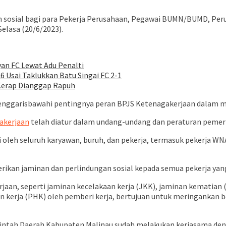
n sosial bagi para Pekerja Perusahaan, Pegawai BUMN/BUMD, Per
elasa (20/6/2023).
an FC Lewat Adu Penalti
6 Usai Taklukkan Batu Singai FC 2-1
 Kerap Dianggap Rapuh
 menggarisbawahi pentingnya peran BPJS Ketenagakerjaan dalam me
akerjaan
telah diatur dalam undang-undang dan peraturan pemeri
i oleh seluruh karyawan, buruh, dan pekerja, termasuk pekerja WNA
kan jaminan dan perlindungan sosial kepada semua pekerja yang 
n, seperti jaminan kecelakaan kerja (JKK), jaminan kematian (JK
 kerja (PHK) oleh pemberi kerja, bertujuan untuk meringankan 
rintah Daerah Kabupaten Malinau sudah melakukan kerjasama de