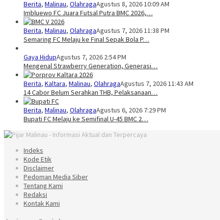
Berita
,
Malinau
,
Olahraga
Agustus 8, 2026 10:09 AM
Imbluewo FC Juara Futsal Putra BMC 2026,…
Berita
,
Malinau
,
Olahraga
Agustus 7, 2026 11:38 PM
Semaring FC Melaju ke Final Sepak Bola P…
Gaya Hidup
Agustus 7, 2026 2:54 PM
Mengenal Strawberry Generation, Generasi…
Berita
,
Kaltara
,
Malinau
,
Olahraga
Agustus 7, 2026 11:43 AM
14 Cabor Belum Serahkan THB, Pelaksanaan…
Berita
,
Malinau
,
Olahraga
Agustus 6, 2026 7:29 PM
Bupati FC Melaju ke Semifinal U-45 BMC 2…
Indeks
Kode Etik
Disclaimer
Pedoman Media Siber
Tentang Kami
Redaksi
Kontak Kami