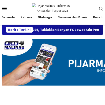
Loncat
Menu
ke
konten
Mobile
Beranda
Kaltara
Olahraga
Ekonomi dan Bisnis
Keseha
 BMC 2026, Taklukkan Banyan FC Lewat Adu Penalti
Berita Terkini
Semar