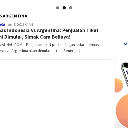
VS ARGENTINA
Medry
AGA
Juni 5, 2023 8:04 AM
as Indonesia vs Argentina: Penjualan Tiket
Arnandra
i Dimulai, Simak Cara Belinya!
ALINAU.COM – Penjualan tiket pertandingan antara timnas
sia vs Argentina akan dimulai hari ini, Senin […]