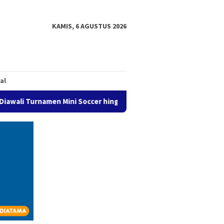
KAMIS, 6 AGUSTUS 2026
al
rnamen Mini Soccer hingga Karnaval Budaya
Pelita Putra 