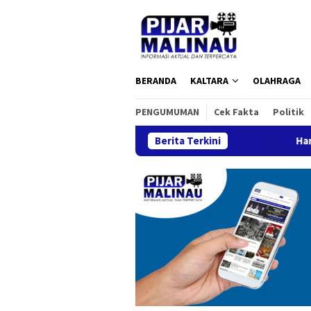
Loncat
ke
konten
BERANDA
KALTARA
OLAHRAGA
PENGUMUMAN
Cek Fakta
Politik
Berita Terkini
Harmoni Kemil