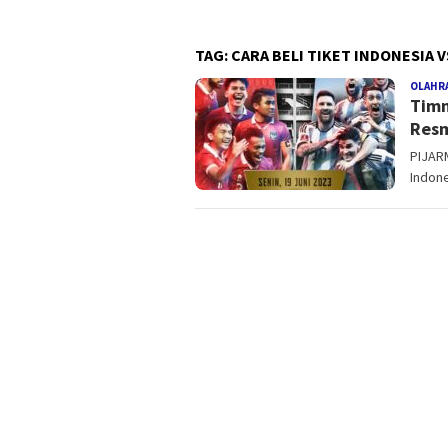
TAG:
CARA BELI TIKET INDONESIA 
OLAHR
Timn
Resm
PIJARM
Indone