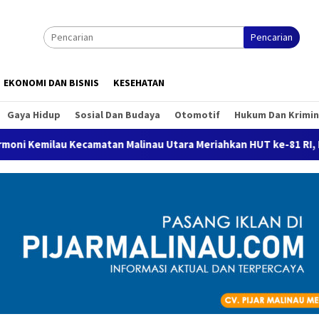
Pencarian
EKONOMI DAN BISNIS
KESEHATAN
Gaya Hidup
Sosial Dan Budaya
Otomotif
Hukum Dan Krimin
au Kecamatan Malinau Utara Meriahkan HUT ke-81 RI, Diawali Tu