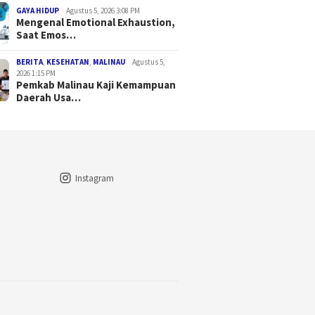
GAYA HIDUP
Agustus 5, 2026 3:08 PM
Mengenal Emotional Exhaustion,
Saat Emos…
BERITA
,
KESEHATAN
,
MALINAU
Agustus 5,
2026 1:15 PM
Pemkab Malinau Kaji Kemampuan
Daerah Usa…
Instagram