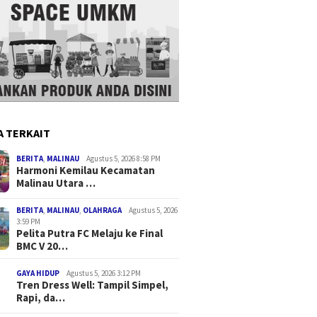
A TERKAIT
BERITA
,
MALINAU
Agustus 5, 2026 8:58 PM
Harmoni Kemilau Kecamatan
Malinau Utara …
BERITA
,
MALINAU
,
OLAHRAGA
Agustus 5, 2026
3:59 PM
Pelita Putra FC Melaju ke Final
BMC V 20…
GAYA HIDUP
Agustus 5, 2026 3:12 PM
Tren Dress Well: Tampil Simpel,
Rapi, da…