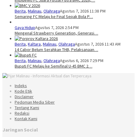
Imbluewo FC Juara Futsal Putra BMC 2026,…
Berita
,
Malinau
,
Olahraga
Agustus 7, 2026 11:38 PM
Semaring FC Melaju ke Final Sepak Bola P…
Gaya Hidup
Agustus 7, 2026 2:54 PM
Mengenal Strawberry Generation, Generasi…
Berita
,
Kaltara
,
Malinau
,
Olahraga
Agustus 7, 2026 11:43 AM
14 Cabor Belum Serahkan THB, Pelaksanaan…
Berita
,
Malinau
,
Olahraga
Agustus 6, 2026 7:29 PM
Bupati FC Melaju ke Semifinal U-45 BMC 2…
Indeks
Kode Etik
Disclaimer
Pedoman Media Siber
Tentang Kami
Redaksi
Kontak Kami
Jaringan Social