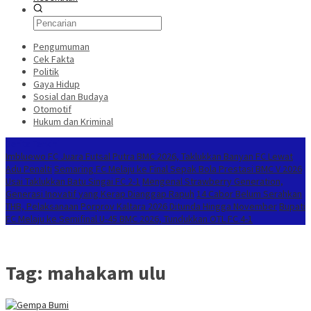
Pengumuman
Cek Fakta
Politik
Gaya Hidup
Sosial dan Budaya
Otomotif
Hukum dan Kriminal
Berita Terkini
Imbluewo FC Juara Futsal Putra BMC 2026, Taklukkan Banyan FC Lewat
Adu Penalti
Semaring FC Melaju ke Final Sepak Bola Prestasi BMC V 2026
Usai Taklukkan Batu Singai FC 2-1
Mengenal Strawberry Generation,
Generasi Inovatif yang Kerap Dianggap Rapuh
14 Cabor Belum Serahkan
THB, Pelaksanaan Porprov Kaltara 2026 Ditunda Hingga November
Bupati
FC Melaju ke Semifinal U-45 BMC 2026, Tundukkan OTL FC 4-1
Tag:
mahakam ulu