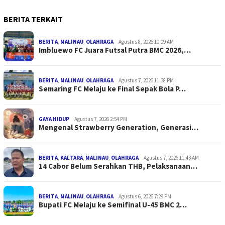
BERITA TERKAIT
BERITA
,
MALINAU
,
OLAHRAGA
Agustus 8, 2026 10:09 AM
Imbluewo FC Juara Futsal Putra BMC 2026,…
BERITA
,
MALINAU
,
OLAHRAGA
Agustus 7, 2026 11:38 PM
Semaring FC Melaju ke Final Sepak Bola P…
GAYA HIDUP
Agustus 7, 2026 2:54 PM
Mengenal Strawberry Generation, Generasi…
BERITA
,
KALTARA
,
MALINAU
,
OLAHRAGA
Agustus 7, 2026 11:43 AM
14 Cabor Belum Serahkan THB, Pelaksanaan…
BERITA
,
MALINAU
,
OLAHRAGA
Agustus 6, 2026 7:29 PM
Bupati FC Melaju ke Semifinal U-45 BMC 2…