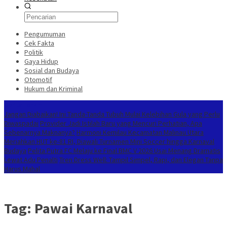
Pengumuman
Cek Fakta
Politik
Gaya Hidup
Sosial dan Budaya
Otomotif
Hukum dan Kriminal
Berita Terkini
Jangan Diabaikan! Ini Tanda-Tanda Tubuh Mulai Kelebihan Gula yang Perlu
Diwaspadai
Provider Jadi Istilah Baru yang Mencuri Perhatian, Apa
Sebenarnya Maknanya?
Harmoni Kemilau Kecamatan Malinau Utara
Meriahkan HUT ke-81 RI, Diawali Turnamen Mini Soccer hingga Karnaval
Budaya
Pelita Putra FC Melaju ke Final BMC V 2026 Usai Menang Dramatis
Lewat Adu Penalti
Tren Dress Well: Tampil Simpel, Rapi, dan Elegan Tanpa
Harus Mahal
Tag:
Pawai Karnaval