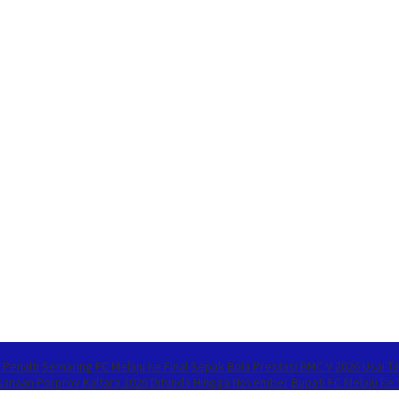
 Penalti
Semaring FC Melaju ke Final Sepak Bola Prestasi BMC V 2026 Usai Ta
sanaan Porprov Kaltara 2026 Ditunda Hingga November
Bupati FC Melaju ke