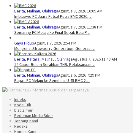
Berita
,
Malinau
,
Olahraga
Agustus 8, 2026 10:09 AM
Imbluewo FC Juara Futsal Putra BMC 2026,…
Berita
,
Malinau
,
Olahraga
Agustus 7, 2026 11:38 PM
Semaring FC Melaju ke Final Sepak Bola P…
Gaya Hidup
Agustus 7, 2026 2:54 PM
Mengenal Strawberry Generation, Generasi…
Berita
,
Kaltara
,
Malinau
,
Olahraga
Agustus 7, 2026 11:43 AM
14 Cabor Belum Serahkan THB, Pelaksanaan…
Berita
,
Malinau
,
Olahraga
Agustus 6, 2026 7:29 PM
Bupati FC Melaju ke Semifinal U-45 BMC 2…
Indeks
Kode Etik
Disclaimer
Pedoman Media Siber
Tentang Kami
Redaksi
Kontak Kami