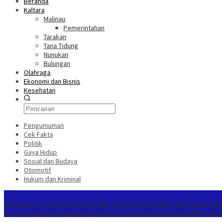
Beranda
Kaltara
Malinau
Pemerintahan
Tarakan
Tana Tidung
Nunukan
Bulungan
Olahraga
Ekonomi dan Bisnis
Kesehatan
Pengumuman
Cek Fakta
Politik
Gaya Hidup
Sosial dan Budaya
Otomotif
Hukum dan Kriminal
Berita Terkini
Imbluewo FC Juara Futsal Putra BMC 2026, Taklukkan Banyan FC Lewat Adu
Inovatif yang Kerap Dianggap Rapuh
14 Cabor Belum Serahkan THB, Pelak