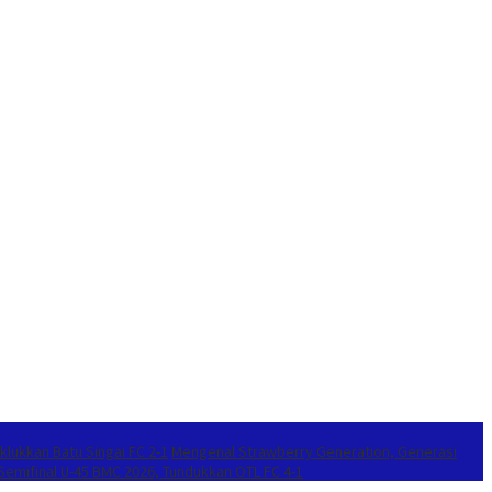
klukkan Batu Singai FC 2-1
Mengenal Strawberry Generation, Generasi
 Semifinal U-45 BMC 2026, Tundukkan OTL FC 4-1