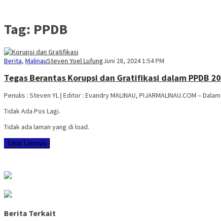
Tag:
PPDB
Berita
,
Malinau
Steven Yoel Lufung
Juni 28, 2024 1:54 PM
Tegas Berantas Korupsi dan Gratifikasi dalam PPDB 2
Penulis : Steven YL | Editor : Evandry MALINAU, PIJARMALINAU.COM – Dala
Tidak Ada Pos Lagi.
Tidak ada laman yang di load.
Lihat Lainnya
Berita Terkait