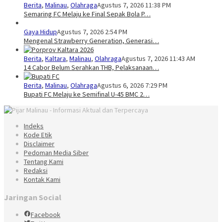
Berita
,
Malinau
,
Olahraga
Agustus 7, 2026 11:38 PM
Semaring FC Melaju ke Final Sepak Bola P…
Gaya Hidup
Agustus 7, 2026 2:54 PM
Mengenal Strawberry Generation, Generasi…
Berita
,
Kaltara
,
Malinau
,
Olahraga
Agustus 7, 2026 11:43 AM
14 Cabor Belum Serahkan THB, Pelaksanaan…
Berita
,
Malinau
,
Olahraga
Agustus 6, 2026 7:29 PM
Bupati FC Melaju ke Semifinal U-45 BMC 2…
Indeks
Kode Etik
Disclaimer
Pedoman Media Siber
Tentang Kami
Redaksi
Kontak Kami
Jaringan Social
Facebook