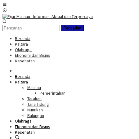
Loncat
Menu
ke
Mobile
konten
Pencarian
Beranda
Kaltara
Olahraga
Ekonomi dan Bisnis
Kesehatan
Beranda
Kaltara
Malinau
Pemerintahan
Tarakan
Tana Tidung
Nunukan
Bulungan
Olahraga
Ekonomi dan Bisnis
Kesehatan