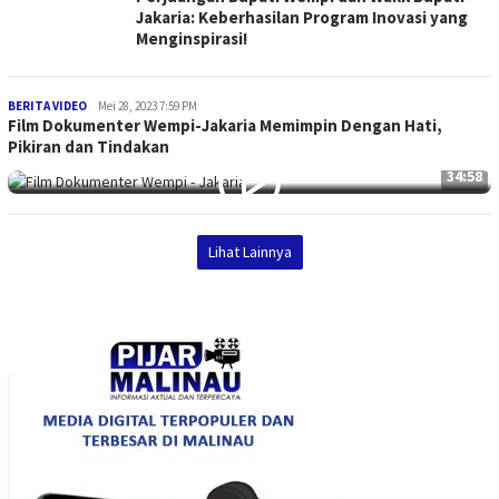
Jakaria: Keberhasilan Program Inovasi yang
Menginspirasi!
Evandry
BERITA VIDEO
Mei 28, 2023 7:59 PM
Film Dokumenter Wempi-Jakaria Memimpin Dengan Hati,
Pikiran dan Tindakan
34:58
Lihat Lainnya