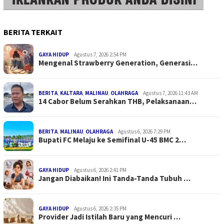
BERITA TERKAIT
GAYA HIDUP
Agustus 7, 2026 2:54 PM
Mengenal Strawberry Generation, Generasi…
BERITA
,
KALTARA
,
MALINAU
,
OLAHRAGA
Agustus 7, 2026 11:43 AM
14 Cabor Belum Serahkan THB, Pelaksanaan…
BERITA
,
MALINAU
,
OLAHRAGA
Agustus 6, 2026 7:29 PM
Bupati FC Melaju ke Semifinal U-45 BMC 2…
GAYA HIDUP
Agustus 6, 2026 2:41 PM
Jangan Diabaikan! Ini Tanda-Tanda Tubuh …
GAYA HIDUP
Agustus 6, 2026 2:35 PM
Provider Jadi Istilah Baru yang Mencuri …