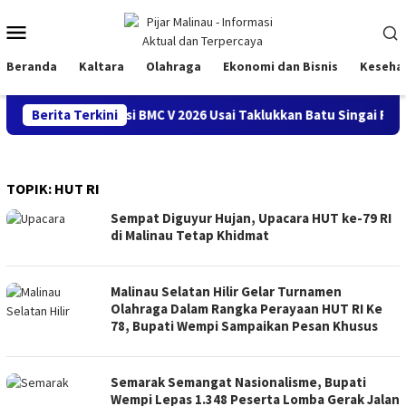
Loncat
Menu
ke
konten
Mobile
Beranda
Kaltara
Olahraga
Ekonomi dan Bisnis
Keseha
 Sepak Bola Prestasi BMC V 2026 Usai Taklukkan Batu Singai FC 2-
Berita Terkini
TOPIK:
HUT RI
Sempat Diguyur Hujan, Upacara HUT ke-79 RI
di Malinau Tetap Khidmat
Malinau Selatan Hilir Gelar Turnamen
Olahraga Dalam Rangka Perayaan HUT RI Ke
78, Bupati Wempi Sampaikan Pesan Khusus
Semarak Semangat Nasionalisme, Bupati
Wempi Lepas 1.348 Peserta Lomba Gerak Jalan