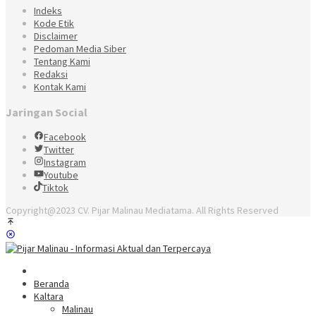
Indeks
Kode Etik
Disclaimer
Pedoman Media Siber
Tentang Kami
Redaksi
Kontak Kami
Jaringan Social
Facebook
Twitter
Instagram
Youtube
Tiktok
Copyright@2023 CV. Pijar Malinau Mediatama. All Rights Reserved
Beranda
Kaltara
Malinau