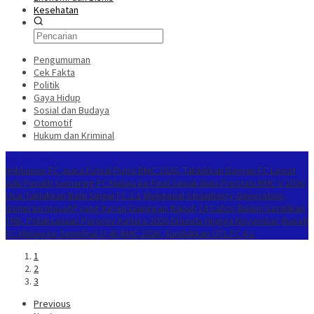
Kesehatan
Pengumuman
Cek Fakta
Politik
Gaya Hidup
Sosial dan Budaya
Otomotif
Hukum dan Kriminal
Berita Terkini
Imbluewo FC Juara Futsal Putra BMC 2026, Taklukkan Banyan FC Lewat
Adu Penalti
Semaring FC Melaju ke Final Sepak Bola Prestasi BMC V 2026
Usai Taklukkan Batu Singai FC 2-1
Mengenal Strawberry Generation,
Generasi Inovatif yang Kerap Dianggap Rapuh
14 Cabor Belum Serahkan
THB, Pelaksanaan Porprov Kaltara 2026 Ditunda Hingga November
Bupati
FC Melaju ke Semifinal U-45 BMC 2026, Tundukkan OTL FC 4-1
1
2
3
Previous