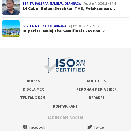
BERITA
,
KALTARA
,
MALINAU
,
OLAHRAGA
Agustus 7, 2026 11:43 AM
14 Cabor Belum Serahkan THB, Pelaksanaan…
BERITA
,
MALINAU
,
OLAHRAGA
Agustus 6, 2026 7:29 PM
Bupati FC Melaju ke Semifinal U-45 BMC 2…
INDEKS
KODE ETIK
DISCLAIMER
PEDOMAN MEDIA SIBER
TENTANG KAMI
REDAKSI
KONTAK KAMI
JARINGAN SOCIAL
Facebook
Twitter