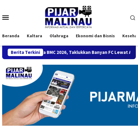
Loncat
ke
Menu
konten
Mobile
Beranda
Kaltara
Olahraga
Ekonomi dan Bisnis
Keseha
l Putra BMC 2026, Taklukkan Banyan FC Lewat Adu Penalti
Berita Terkini