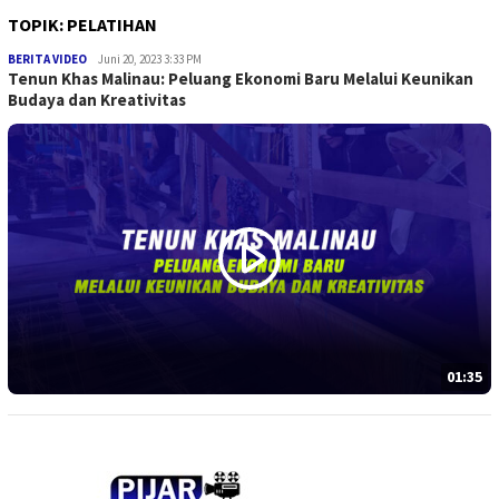
TOPIK:
PELATIHAN
Evandry
BERITA VIDEO
Juni 20, 2023 3:33 PM
Tenun Khas Malinau: Peluang Ekonomi Baru Melalui Keunikan
Budaya dan Kreativitas
01:35