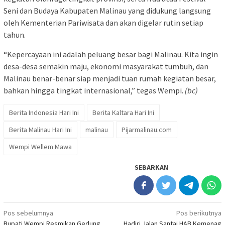
Seni dan Budaya Kabupaten Malinau yang didukung langsung
oleh Kementerian Pariwisata dan akan digelar rutin setiap
tahun.
“Kepercayaan ini adalah peluang besar bagi Malinau. Kita ingin
desa-desa semakin maju, ekonomi masyarakat tumbuh, dan
Malinau benar-benar siap menjadi tuan rumah kegiatan besar,
bahkan hingga tingkat internasional,” tegas Wempi.
(bc)
Berita Indonesia Hari Ini
Berita Kaltara Hari Ini
Berita Malinau Hari Ini
malinau
Pijarmalinau.com
Wempi Wellem Mawa
SEBARKAN
Navigasi
Pos sebelumnya
Pos berikutnya
Bupati Wempi Resmikan Gedung
Hadiri Jalan Santai HAB Kemenag