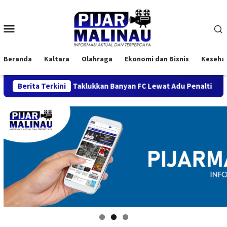
Loncat
ke
Menu
konten
Mobile
Beranda
Kaltara
Olahraga
Ekonomi dan Bisnis
Keseha
BMC 2026, Taklukkan Banyan FC Lewat Adu Penalti
Berita Terkini
Semari