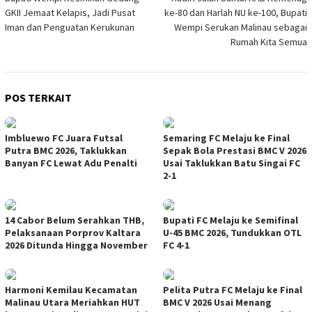
pos
GKII Jemaat Kelapis, Jadi Pusat
ke-80 dan Harlah NU ke-100, Bupati
Iman dan Penguatan Kerukunan
Wempi Serukan Malinau sebagai
Rumah Kita Semua
POS TERKAIT
Imbluewo FC Juara Futsal
Semaring FC Melaju ke Final
Putra BMC 2026, Taklukkan
Sepak Bola Prestasi BMC V 2026
Banyan FC Lewat Adu Penalti
Usai Taklukkan Batu Singai FC
2-1
14 Cabor Belum Serahkan THB,
Bupati FC Melaju ke Semifinal
Pelaksanaan Porprov Kaltara
U-45 BMC 2026, Tundukkan OTL
2026 Ditunda Hingga November
FC 4-1
Harmoni Kemilau Kecamatan
Pelita Putra FC Melaju ke Final
Malinau Utara Meriahkan HUT
BMC V 2026 Usai Menang