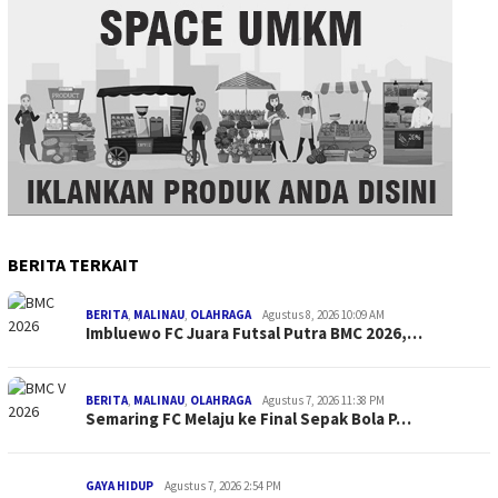
BERITA TERKAIT
BERITA
,
MALINAU
,
OLAHRAGA
Agustus 8, 2026 10:09 AM
Imbluewo FC Juara Futsal Putra BMC 2026,…
BERITA
,
MALINAU
,
OLAHRAGA
Agustus 7, 2026 11:38 PM
Semaring FC Melaju ke Final Sepak Bola P…
GAYA HIDUP
Agustus 7, 2026 2:54 PM