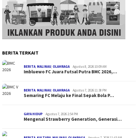
BERITA TERKAIT
BERITA
,
MALINAU
,
OLAHRAGA
Agustus 8, 2026 10:09 AM
Imbluewo FC Juara Futsal Putra BMC 2026,…
BERITA
,
MALINAU
,
OLAHRAGA
Agustus 7, 2026 11:38 PM
Semaring FC Melaju ke Final Sepak Bola P…
GAYA HIDUP
Agustus 7, 2026 2:54 PM
Mengenal Strawberry Generation, Generasi…
BERITA
,
KALTARA
,
MALINAU
,
OLAHRAGA
Agustus 7, 2026 11:43 AM