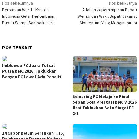
Navigasi
Pos sebelumnya
Pos berikutnya
Persatuan Wanita Kristen
2 tahun kepemimpinan Bupati
pos
Indonesia Gelar Perlombaan,
Wempi dan Wakil Bupati Jakaria,
Bupati Wempi Sampaikan Ini
Momentum Yang Menginspirasi
POS TERKAIT
Imbluewo FC Juara Futsal
Putra BMC 2026, Taklukkan
Banyan FC Lewat Adu Penalti
Semaring FC Melaju ke Final
Sepak Bola Prestasi BMC V 2026
Usai Taklukkan Batu Singai FC
2-1
14 Cabor Belum Serahkan THB,
Pelaksanaan Porprov Kaltara