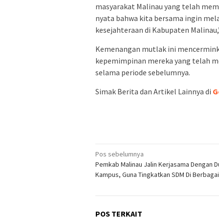
masyarakat Malinau yang telah membe
nyata bahwa kita bersama ingin me
kesejahteraan di Kabupaten Malinau,
Kemenangan mutlak ini mencerminka
kepemimpinan mereka yang telah me
selama periode sebelumnya.
Simak Berita dan Artikel Lainnya di
G
Navigasi
Pos sebelumnya
Pemkab Malinau Jalin Kerjasama Dengan D
pos
Kampus, Guna Tingkatkan SDM Di Berbagai
POS TERKAIT