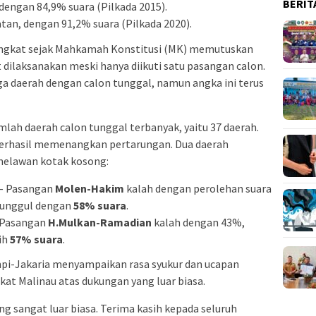
BERIT
dengan 84,9% suara (Pilkada 2015).
tan, dengan 91,2% suara (Pilkada 2020).
ngkat sejak Mahkamah Konstitusi (MK) memutuskan
 dilaksanakan meski hanya diikuti satu pasangan calon.
iga daerah dengan calon tunggal, namun angka ini terus
lah daerah calon tunggal terbanyak, yaitu 37 daerah.
berhasil memenangkan pertarungan. Dua daerah
melawan kotak kosong:
– Pasangan
Molen-Hakim
kalah dengan perolehan suara
 unggul dengan
58% suara
.
 Pasangan
H.Mulkan-Ramadian
kalah dengan 43%,
ih
57% suara
.
mpi-Jakaria menyampaikan rasa syukur dan ucapan
kat Malinau atas dukungan yang luar biasa.
g sangat luar biasa. Terima kasih kepada seluruh