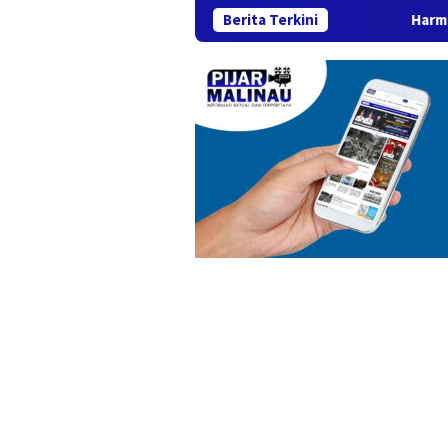
Berita Terkini
Harmoni Kemilau Kecamat