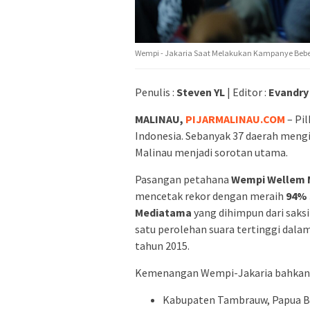
Wempi - Jakaria Saat Melakukan Kampanye Bebera
Penulis :
Steven YL
| Editor :
Evandry
MALINAU,
PIJARMALINAU.COM
– Pil
Indonesia. Sebanyak 37 daerah mengi
Malinau menjadi sorotan utama.
Pasangan petahana
Wempi Wellem Ma
mencetak rekor dengan meraih
94% 
Mediatama
yang dihimpun dari saksi
satu perolehan suara tertinggi dalam
tahun 2015.
Kemenangan Wempi-Jakaria bahkan m
Kabupaten Tambrauw, Papua Bar