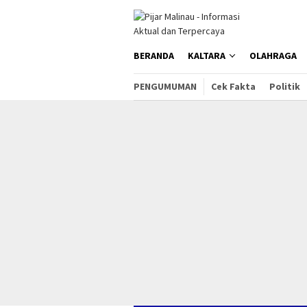
Loncat
ke
konten
BERANDA
KALTARA
OLAHRAGA
PENGUMUMAN
Cek Fakta
Politik