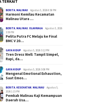
A TERKAIT
BERITA
,
MALINAU
Agustus 5, 2026 8:58 PM
Harmoni Kemilau Kecamatan
Malinau Utara …
BERITA
,
MALINAU
,
OLAHRAGA
Agustus 5, 2026
3:59 PM
Pelita Putra FC Melaju ke Final
BMC V 20…
GAYA HIDUP
Agustus 5, 2026 3:12 PM
Tren Dress Well: Tampil Simpel,
Rapi, da…
GAYA HIDUP
Agustus 5, 2026 3:08 PM
Mengenal Emotional Exhaustion,
Saat Emos…
BERITA
,
KESEHATAN
,
MALINAU
Agustus 5,
2026 1:15 PM
Pemkab Malinau Kaji Kemampuan
Daerah Usa…