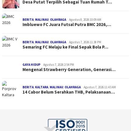
Desa Putat Terpilih Sebagai Tuan Rumah T…
BERITA
,
MALINAU
,
OLAHRAGA
Agustus 8, 2026 10:09 AM
Imbluewo FC Juara Futsal Putra BMC 2026,…
BERITA
,
MALINAU
,
OLAHRAGA
Agustus 7, 2026 11:38 PM
Semaring FC Melaju ke Final Sepak Bola P…
GAYA HIDUP
Agustus 7, 2026 2:54 PM
Mengenal Strawberry Generation, Generasi…
BERITA
,
KALTARA
,
MALINAU
,
OLAHRAGA
Agustus 7, 2026 11:43 AM
14 Cabor Belum Serahkan THB, Pelaksanaan…