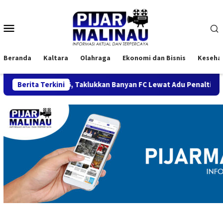
Loncat
ke
Menu
konten
Mobile
Beranda
Kaltara
Olahraga
Ekonomi dan Bisnis
Keseha
 BMC 2026, Taklukkan Banyan FC Lewat Adu Penalti
Berita Terkini
Semari