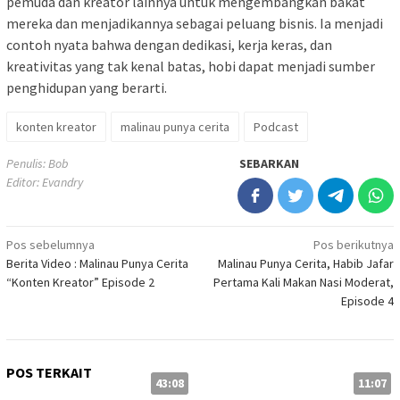
pemuda dan kreator lainnya untuk mengembangkan bakat
mereka dan menjadikannya sebagai peluang bisnis. Ia menjadi
contoh nyata bahwa dengan dedikasi, kerja keras, dan
kreativitas yang tak kenal batas, hobi dapat menjadi sumber
penghidupan yang berarti.
konten kreator
malinau punya cerita
Podcast
Penulis: Bob
SEBARKAN
Editor: Evandry
Navigasi
Pos sebelumnya
Pos berikutnya
Berita Video : Malinau Punya Cerita
Malinau Punya Cerita, Habib Jafar
pos
“Konten Kreator” Episode 2
Pertama Kali Makan Nasi Moderat,
Episode 4
POS TERKAIT
43:08
11:07