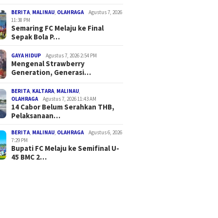
BERITA
,
MALINAU
,
OLAHRAGA
Agustus 7, 2026
11:38 PM
Semaring FC Melaju ke Final
Sepak Bola P…
GAYA HIDUP
Agustus 7, 2026 2:54 PM
Mengenal Strawberry
Generation, Generasi…
BERITA
,
KALTARA
,
MALINAU
,
OLAHRAGA
Agustus 7, 2026 11:43 AM
14 Cabor Belum Serahkan THB,
Pelaksanaan…
BERITA
,
MALINAU
,
OLAHRAGA
Agustus 6, 2026
7:29 PM
Bupati FC Melaju ke Semifinal U-
45 BMC 2…