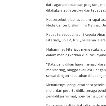
data agar perencanaan program, mon
dilakukan lebih terukur dan tepat sas
Hal tersebut dibahas dalam rapat as
Media Center Diskominfo Malinau, Ju
Rapat tersebut dihadiri Kepala Din
Fiteriady, S.STP., M.Si., bersama jaja
Muhammad Fiteriady mengatakan, pen
dalam meningkatkan kualitas layana
“Data pendidikan harus menjadi das
monitoring, hingga evaluasi. Dengan 
sesuai dengan kebutuhan di lapangan,”
Menurutnya, penguatan data pendidi
mulai dari peserta didik, tenaga pen
pendidikan formal, non-formal, dan 
Data peserta didik, kata dia, perlu m