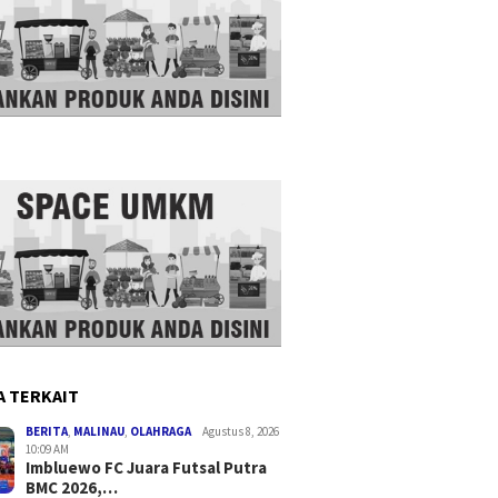
A TERKAIT
BERITA
,
MALINAU
,
OLAHRAGA
Agustus 8, 2026
10:09 AM
Imbluewo FC Juara Futsal Putra
BMC 2026,…