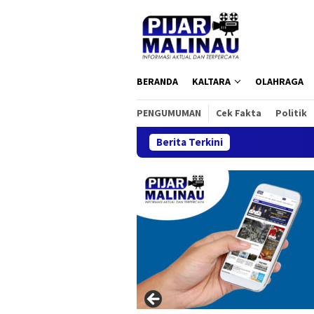
Loncat
ke
konten
BERANDA
KALTARA
OLAHRAGA
PENGUMUMAN
Cek Fakta
Politik
Berita Terkini
I