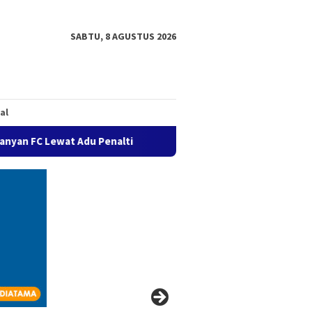
SABTU, 8 AGUSTUS 2026
al
ewat Adu Penalti
Semaring FC Melaju ke Final Sepak Bola P