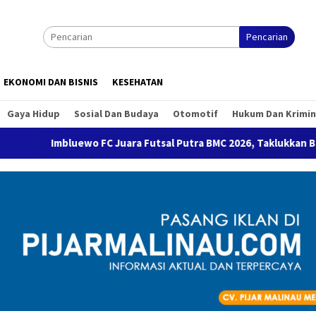
Pencarian
EKONOMI DAN BISNIS
KESEHATAN
Gaya Hidup
Sosial Dan Budaya
Otomotif
Hukum Dan Krimin
mbluewo FC Juara Futsal Putra BMC 2026, Taklukkan Banyan FC L