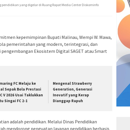
g pendidikan yang digelar di Ruang Rapat Media Center Diskominfo
mitmen kepemimpinan Bupati Malinau, Wempi W. Mawa,
lola pemerintahan yang modern, terintegrasi, dan
lui pengembangan Ekosistem Digital SAGET atau Smart
maring FC Melaju ke
Mengenal Strawberry
nal Sepak Bola Prestasi
Generation, Generasi
C V 2026 Usai Taklukkan
Inovatif yang Kerap
tu Singai FC 2-1
Dianggap Rapuh
tian adalah pendidikan. Melalui Dinas Pendidikan
rah mendorong penguatan layanan pendidikan berbasis