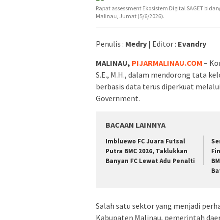
Rapat assessment Ekosistem Digital SAGET bidan
Malinau, Jumat (5/6/2026).
Penulis :
Medry
| Editor :
Evandry
MALINAU,
PIJARMALINAU.COM
– Ko
S.E., M.H., dalam mendorong tata ke
berbasis data terus diperkuat mela
Government.
BACAAN LAINNYA
Imbluewo FC Juara Futsal
Se
Putra BMC 2026, Taklukkan
Fi
Banyan FC Lewat Adu Penalti
BM
Ba
Salah satu sektor yang menjadi perha
Kabupaten Malinau, pemerintah dae