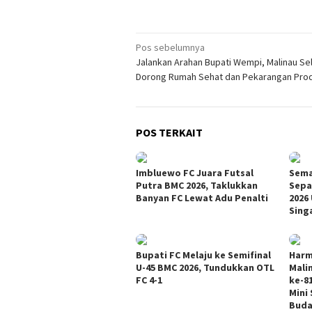
Navigasi
Pos sebelumnya
Jalankan Arahan Bupati Wempi, Malinau Se
pos
Dorong Rumah Sehat dan Pekarangan Prod
POS TERKAIT
Imbluewo FC Juara Futsal
Sema
Putra BMC 2026, Taklukkan
Sepa
Banyan FC Lewat Adu Penalti
2026
Singa
Bupati FC Melaju ke Semifinal
Harm
U-45 BMC 2026, Tundukkan OTL
Mali
FC 4-1
ke-8
Mini
Buda