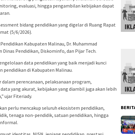
itoring, evaluasi, hingga pengambilan kebijakan dapat
aran.
sessment bidang pendidikan yang digelar di Ruang Rapat
mat (5/6/2026).
as Pendidikan Kabupaten Malinau, Dr. Muhammad
ran Dinas Pendidikan, Diskominfo, dan Pijar Tech.
gelolaan data pendidikan yang baik menjadi kunci
n pendidikan di Kabupaten Malinau.
ar dalam perencanaan, pelaksanaan program,
data yang akurat, kebijakan yang diambil juga akan lebih
 ujar Fiteriady.
BERIT
kan perlu mencakup seluruh ekosistem pendidikan,
didik, tenaga non-pendidik, satuan pendidikan, hingga
informal.
emuat identitas, NISN, jenjang pendidikan, prestasi,