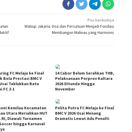
Pos berikutnya
latan
Wabup Jakaria: Doa dan Persatuan Menjadi Fondasi
uktif
Membangun Malinau yang Harmonis
ring FC Melaju ke Final
14 Cabor Belum Serahkan THB,
k Bola Prestasi BMC V
Pelaksanaan Porprov Kaltara
 Usai Taklukkan Batu
2026 Ditunda Hingga
i FC 2-1
November
oni Kemilau Kecamatan
Pelita Putra FC Melaju ke Final
nau Utara Meriahkan HUT
BMC V 2026 Usai Menang
1 RI, Diawali Turnamen
Dramatis Lewat Adu Penalti
 Soccer hingga Karnaval
ya