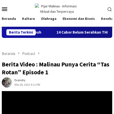
Loncat
Menu
ke
konten
Mobile
Beranda
Kaltara
Olahraga
Ekonomi dan Bisnis
Keseha
erap Dianggap Rapuh
Berita Terkini
14 Cabor Belum Serahkan THB, Pela
Beranda
Podcast
Berita Video : Malinau Punya Cerita “Tas
Rotan” Episode 1
Evandry
Mei 28, 2023 9:11 PM