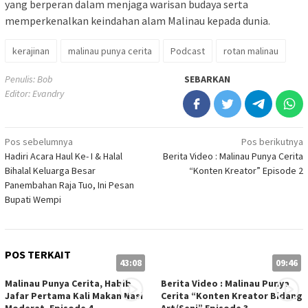
yang berperan dalam menjaga warisan budaya serta
memperkenalkan keindahan alam Malinau kepada dunia.
kerajinan
malinau punya cerita
Podcast
rotan malinau
Penulis: Bob
SEBARKAN
Editor: Evandry
Navigasi
Pos sebelumnya
Pos berikutnya
Hadiri Acara Haul Ke- I & Halal
Berita Video : Malinau Punya Cerita
pos
Bihalal Keluarga Besar
“Konten Kreator” Episode 2
Panembahan Raja Tuo, Ini Pesan
Bupati Wempi
POS TERKAIT
43:08
09:46
Malinau Punya Cerita, Habib
Berita Video : Malinau Punya
Jafar Pertama Kali Makan Nasi
Cerita “Konten Kreator Bidang