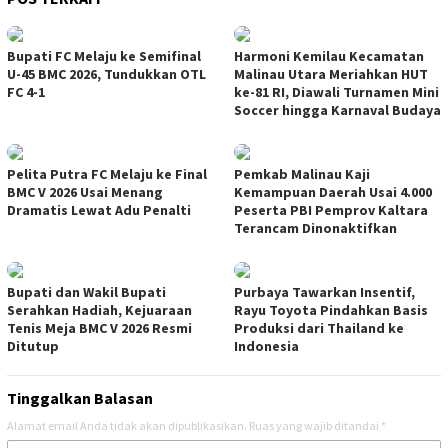
Bupati FC Melaju ke Semifinal
Harmoni Kemilau Kecamatan
U-45 BMC 2026, Tundukkan OTL
Malinau Utara Meriahkan HUT
FC 4-1
ke-81 RI, Diawali Turnamen Mini
Soccer hingga Karnaval Budaya
Pelita Putra FC Melaju ke Final
Pemkab Malinau Kaji
BMC V 2026 Usai Menang
Kemampuan Daerah Usai 4.000
Dramatis Lewat Adu Penalti
Peserta PBI Pemprov Kaltara
Terancam Dinonaktifkan
Bupati dan Wakil Bupati
Purbaya Tawarkan Insentif,
Serahkan Hadiah, Kejuaraan
Rayu Toyota Pindahkan Basis
Tenis Meja BMC V 2026 Resmi
Produksi dari Thailand ke
Ditutup
Indonesia
Tinggalkan Balasan
Alamat email Anda tidak akan dipublikasikan.
Ruas yang wajib ditandai
*