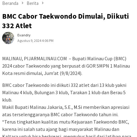
Beranda
Berita
BMC Cabor Taekwondo Dimulai, Diikuti
332 Atlet
Evandry
Agustus 9, 2024 4:06 PM
MALINAU, PIJARMALINAU.COM – Bupati Malinau Cup (BMC)
2024 cabor Taekwondo yang berpusat di GOR SMPN 1 Malinau
Kota resmi dimulai, Jum’at (9/8/2024).
BMC cabor Taekwondo ini diikuti 332 atlet dari 13 klub yakni
Malinau 4 klub, Bulungan 3 klub, Tarakan 1 klub dan Berau 5
klub.
Wakil Bupati Malinau Jakaria, S.E.,
M.Si
memberikan apresiasi
atas terselenggaranya BMC cabor Taekwondo tahun ini.
“Terus tingkatkan kualitas mutu Kejuaraan Taekwondo BMC,
karena ini salah satu ajang bagi masyarakat Malinau dan
Kaltara untuk bisa berkreasi, mengukur hasil dari latihan para