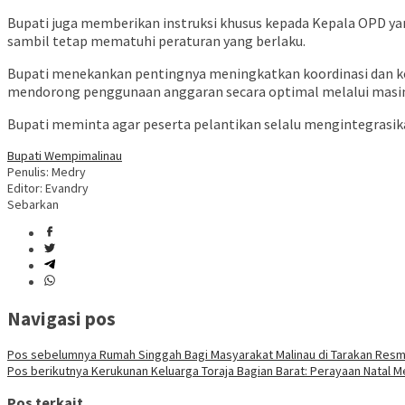
Bupati juga memberikan instruksi khusus kepada Kepala OPD yan
sambil tetap mematuhi peraturan yang berlaku.
Bupati menekankan pentingnya meningkatkan koordinasi dan ko
mendorong penggunaan anggaran secara optimal melalui masi
Bupati meminta agar peserta pelantikan selalu mengintegrasik
Bupati Wempi
malinau
Penulis: Medry
Editor: Evandry
Sebarkan
Navigasi pos
Pos sebelumnya
Rumah Singgah Bagi Masyarakat Malinau di Tarakan Resm
Pos berikutnya
Kerukunan Keluarga Toraja Bagian Barat: Perayaan Natal
Pos terkait