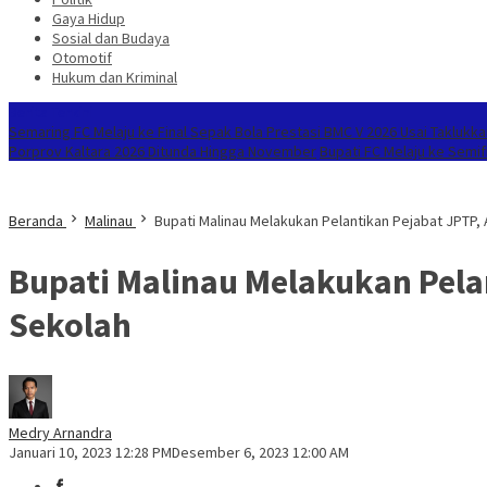
Gaya Hidup
Sosial dan Budaya
Otomotif
Hukum dan Kriminal
Berita Terkini
Semaring FC Melaju ke Final Sepak Bola Prestasi BMC V 2026 Usai Taklukkan
Porprov Kaltara 2026 Ditunda Hingga November
Bupati FC Melaju ke Semif
Beranda
Malinau
Bupati Malinau Melakukan Pelantikan Pejabat JPTP,
Bupati Malinau Melakukan Pela
Sekolah
Medry Arnandra
Januari 10, 2023 12:28 PM
Desember 6, 2023 12:00 AM