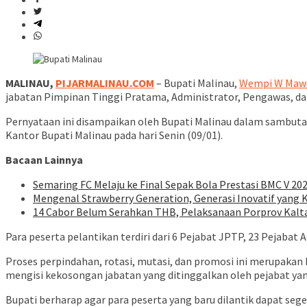
MALINAU,
PIJARMALINAU.COM
– Bupati Malinau,
Wempi W Mawa,
jabatan Pimpinan Tinggi Pratama, Administrator, Pengawas, da
Pernyataan ini disampaikan oleh Bupati Malinau dalam sambuta
Kantor Bupati Malinau pada hari Senin (09/01).
Bacaan Lainnya
Semaring FC Melaju ke Final Sepak Bola Prestasi BMC V 202
Mengenal Strawberry Generation, Generasi Inovatif yang
14 Cabor Belum Serahkan THB, Pelaksanaan Porprov Kalt
Para peserta pelantikan terdiri dari 6 Pejabat JPTP, 23 Pejabat
Proses perpindahan, rotasi, mutasi, dan promosi ini merupakan b
mengisi kekosongan jabatan yang ditinggalkan oleh pejabat ya
Bupati berharap agar para peserta yang baru dilantik dapat seg