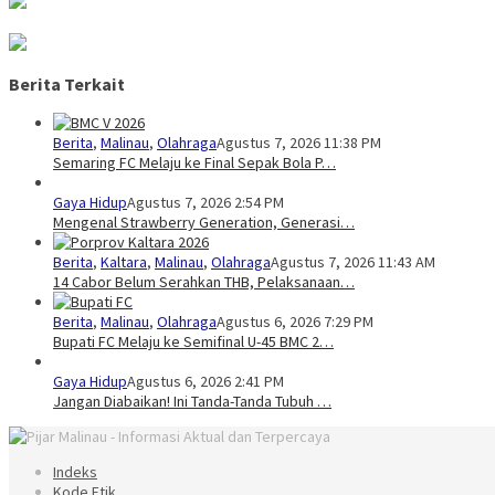
Berita Terkait
Berita
,
Malinau
,
Olahraga
Agustus 7, 2026 11:38 PM
Semaring FC Melaju ke Final Sepak Bola P…
Gaya Hidup
Agustus 7, 2026 2:54 PM
Mengenal Strawberry Generation, Generasi…
Berita
,
Kaltara
,
Malinau
,
Olahraga
Agustus 7, 2026 11:43 AM
14 Cabor Belum Serahkan THB, Pelaksanaan…
Berita
,
Malinau
,
Olahraga
Agustus 6, 2026 7:29 PM
Bupati FC Melaju ke Semifinal U-45 BMC 2…
Gaya Hidup
Agustus 6, 2026 2:41 PM
Jangan Diabaikan! Ini Tanda-Tanda Tubuh …
Indeks
Kode Etik