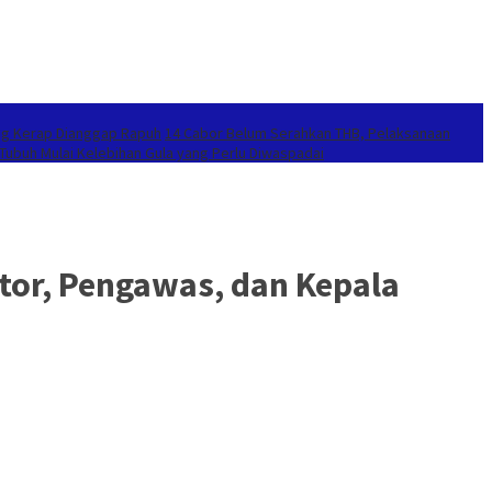
ang Kerap Dianggap Rapuh
14 Cabor Belum Serahkan THB, Pelaksanaan
 Tubuh Mulai Kelebihan Gula yang Perlu Diwaspadai
tor, Pengawas, dan Kepala