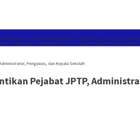
 Batu Singai FC 2-1
Mengenal Strawberry Generation, Generasi Inovatif y
inal U-45 BMC 2026, Tundukkan OTL FC 4-1
Jangan Diabaikan! Ini Tanda-Tanda
 Administrator, Pengawas, dan Kepala Sekolah
ntikan Pejabat JPTP, Administra