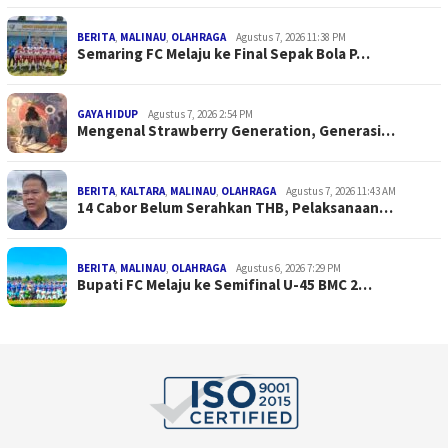
BERITA
,
MALINAU
,
OLAHRAGA
Agustus 7, 2026 11:38 PM
Semaring FC Melaju ke Final Sepak Bola P…
GAYA HIDUP
Agustus 7, 2026 2:54 PM
Mengenal Strawberry Generation, Generasi…
BERITA
,
KALTARA
,
MALINAU
,
OLAHRAGA
Agustus 7, 2026 11:43 AM
14 Cabor Belum Serahkan THB, Pelaksanaan…
BERITA
,
MALINAU
,
OLAHRAGA
Agustus 6, 2026 7:29 PM
Bupati FC Melaju ke Semifinal U-45 BMC 2…