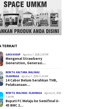
A TERKAIT
GAYA HIDUP
Agustus 7, 2026 2:54 PM
Mengenal Strawberry
Generation, Generasi…
BERITA
,
KALTARA
,
MALINAU
,
OLAHRAGA
Agustus 7, 2026 11:43 AM
14 Cabor Belum Serahkan THB,
Pelaksanaan…
BERITA
,
MALINAU
,
OLAHRAGA
Agustus 6, 2026
7:29 PM
Bupati FC Melaju ke Semifinal U-
45 BMC 2…