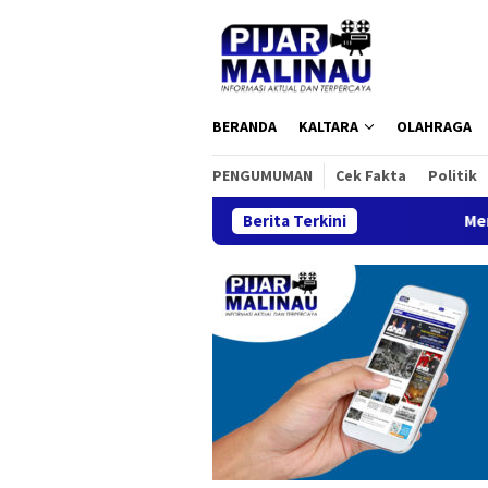
Loncat
ke
konten
BERANDA
KALTARA
OLAHRAGA
PENGUMUMAN
Cek Fakta
Politik
Berita Terkini
Mengenal Strawberr