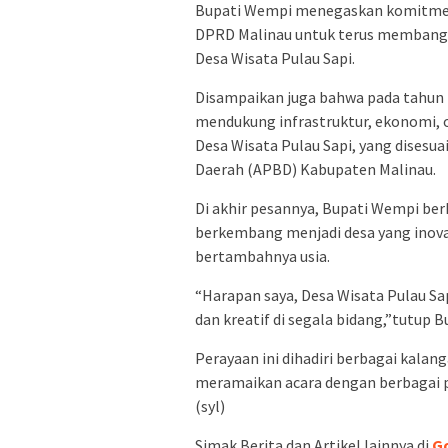
Bupati Wempi menegaskan komitmen
DPRD Malinau untuk terus membangu
Desa Wisata Pulau Sapi.
Disampaikan juga bahwa pada tahun i
mendukung infrastruktur, ekonomi, 
Desa Wisata Pulau Sapi, yang dises
Daerah (APBD) Kabupaten Malinau.
Di akhir pesannya, Bupati Wempi ber
berkembang menjadi desa yang inovat
bertambahnya usia.
“Harapan saya, Desa Wisata Pulau Sa
dan kreatif di segala bidang,”tutup 
Perayaan ini dihadiri berbagai kala
meramaikan acara dengan berbagai pe
(syl)
Simak Berita dan Artikel lainnya di
G