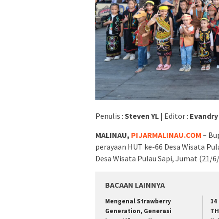
Penulis :
Steven YL
| Editor :
Evandry
MALINAU,
PIJARMALINAU.COM
– Bup
perayaan HUT ke-66 Desa Wisata Pul
Desa Wisata Pulau Sapi, Jumat (21/6/
BACAAN LAINNYA
Mengenal Strawberry
14
Generation, Generasi
TH