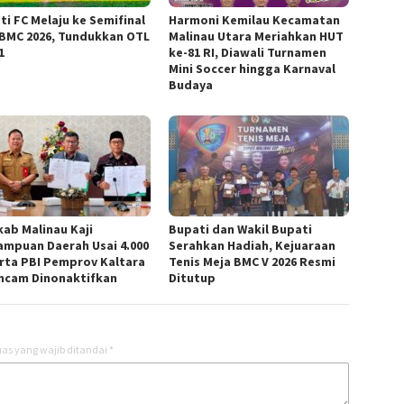
ti FC Melaju ke Semifinal
Harmoni Kemilau Kecamatan
 BMC 2026, Tundukkan OTL
Malinau Utara Meriahkan HUT
1
ke-81 RI, Diawali Turnamen
Mini Soccer hingga Karnaval
Budaya
ab Malinau Kaji
Bupati dan Wakil Bupati
mpuan Daerah Usai 4.000
Serahkan Hadiah, Kejuaraan
rta PBI Pemprov Kaltara
Tenis Meja BMC V 2026 Resmi
ncam Dinonaktifkan
Ditutup
as yang wajib ditandai
*