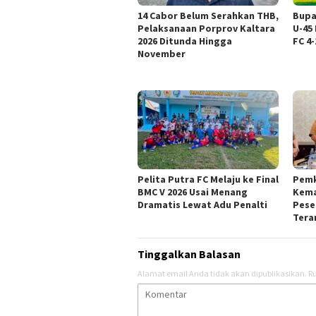
14 Cabor Belum Serahkan THB,
Bupa
Pelaksanaan Porprov Kaltara
U-45
2026 Ditunda Hingga
FC 4-
November
Pelita Putra FC Melaju ke Final
Pemk
BMC V 2026 Usai Menang
Kema
Dramatis Lewat Adu Penalti
Pese
Tera
Tinggalkan Balasan
Alamat email Anda tidak akan dipublikasikan.
Ru