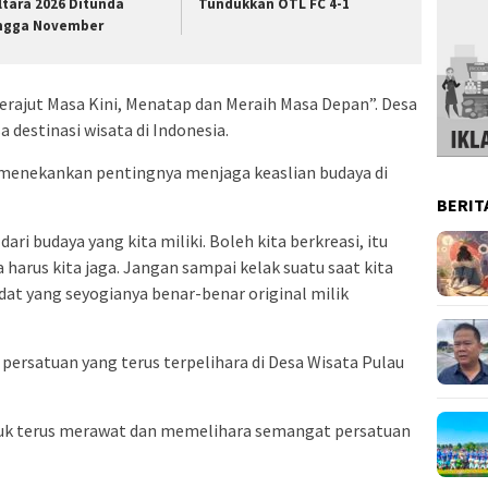
ltara 2026 Ditunda
Tundukkan OTL FC 4-1
ngga November
rajut Masa Kini, Menatap dan Meraih Masa Depan”. Desa
sa destinasi wisata di Indonesia.
enekankan pentingnya menjaga keaslian budaya di
BERIT
ari budaya yang kita miliki. Boleh kita berkreasi, itu
a harus kita jaga. Jangan sampai kelak suatu saat kita
adat yang seyogianya benar-benar original milik
persatuan yang terus terpelihara di Desa Wisata Pulau
tuk terus merawat dan memelihara semangat persatuan