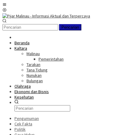
Loncat
Menu
ke
Mobile
konten
Pencarian
Beranda
Kaltara
Malinau
Pemerintahan
Tarakan
Tana Tidung
Nunukan
Bulungan
Olahraga
Ekonomi dan Bisnis
Kesehatan
Pengumuman
Cek Fakta
Politik
Gaya Hidup