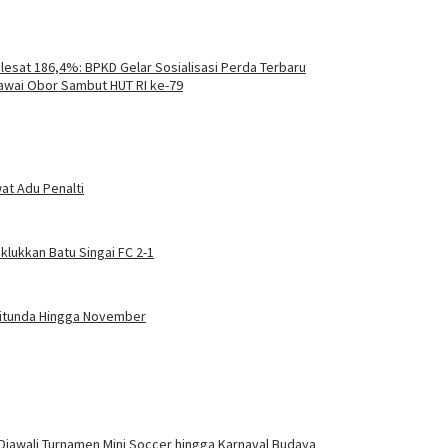
lesat 186,4%: BPKD Gelar Sosialisasi Perda Terbaru
awai Obor Sambut HUT RI ke-79
at Adu Penalti
klukkan Batu Singai FC 2-1
Ditunda Hingga November
Diawali Turnamen Mini Soccer hingga Karnaval Budaya