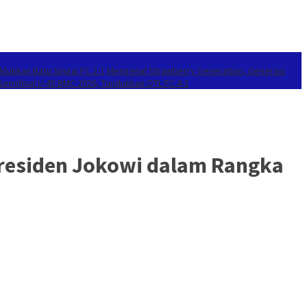
klukkan Batu Singai FC 2-1
Mengenal Strawberry Generation, Generasi
 Semifinal U-45 BMC 2026, Tundukkan OTL FC 4-1
Presiden Jokowi dalam Rangka