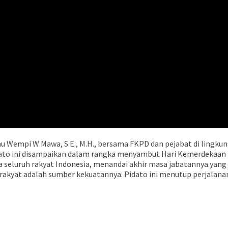
au Wempi W Mawa, S.E., M.H., bersama FKPD dan pejabat di lingk
Pidato ini disampaikan dalam rangka menyambut Hari Kemerdekaan
seluruh rakyat Indonesia, menandai akhir masa jabatannya yang 
yat adalah sumber kekuatannya. Pidato ini menutup perjalana