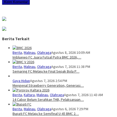
Berita Terkait
Berita
,
Malinau
,
Olahraga
Agustus 8, 2026 10:09 AM
Imbluewo FC Juara Futsal Putra BMC 2026,…
Berita
,
Malinau
,
Olahraga
Agustus 7, 2026 11:38 PM
Semaring FC Melaju ke Final Sepak Bola P…
Gaya Hidup
Agustus 7, 2026 2:54 PM
Mengenal Strawberry Generation, Generasi…
Berita
,
Kaltara
,
Malinau
,
Olahraga
Agustus 7, 2026 11:43 AM
14 Cabor Belum Serahkan THB, Pelaksanaan…
Berita
,
Malinau
,
Olahraga
Agustus 6, 2026 7:29 PM
Bupati FC Melaju ke Semifinal U-45 BMC 2…