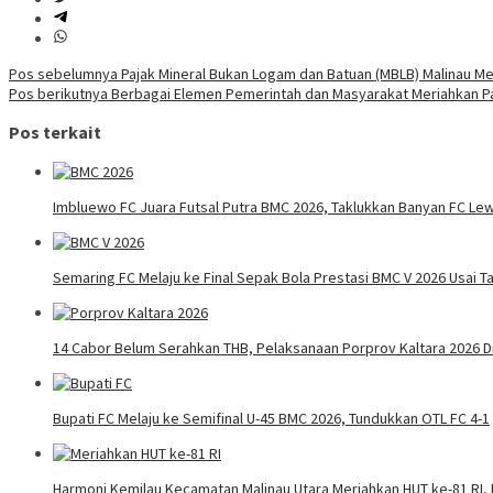
Navigasi
Pos sebelumnya
Pajak Mineral Bukan Logam dan Batuan (MBLB) Malinau Me
Pos berikutnya
Berbagai Elemen Pemerintah dan Masyarakat Meriahkan P
pos
Pos terkait
Imbluewo FC Juara Futsal Putra BMC 2026, Taklukkan Banyan FC Lew
Semaring FC Melaju ke Final Sepak Bola Prestasi BMC V 2026 Usai Ta
14 Cabor Belum Serahkan THB, Pelaksanaan Porprov Kaltara 2026 
Bupati FC Melaju ke Semifinal U-45 BMC 2026, Tundukkan OTL FC 4-1
Harmoni Kemilau Kecamatan Malinau Utara Meriahkan HUT ke-81 RI, 