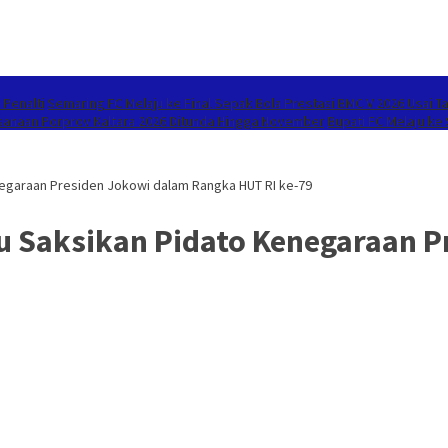
 Penalti
Semaring FC Melaju ke Final Sepak Bola Prestasi BMC V 2026 Usai Ta
sanaan Porprov Kaltara 2026 Ditunda Hingga November
Bupati FC Melaju ke
egaraan Presiden Jokowi dalam Rangka HUT RI ke-79
u Saksikan Pidato Kenegaraan 