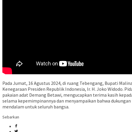
Pada Jumat, 16 Agustus 2024, di ruang Tebengang, Bupati Malin
Kenegaraan Presiden Republik Indonesia, Ir. H. Joko Widodo. 
pakaian adat Demang Betawi, mengucapkan terima kasih kepada 
selama kepemimpinannya dan menyampaikan bahwa dukungan rak
mendalam untuk seluruh bangsa.
Sebarkan