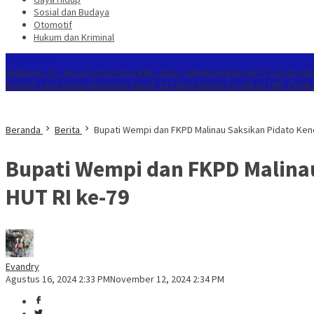
Sosial dan Budaya
Otomotif
Hukum dan Kriminal
Berita Terkini
Imbluewo FC Juara Futsal Putra BMC 2026, Taklukkan Banyan FC Lewat Adu
Inovatif yang Kerap Dianggap Rapuh
14 Cabor Belum Serahkan THB, Pelak
Beranda
Berita
Bupati Wempi dan FKPD Malinau Saksikan Pidato Ken
Bupati Wempi dan FKPD Malina
HUT RI ke-79
Evandry
Agustus 16, 2024 2:33 PM
November 12, 2024 2:34 PM