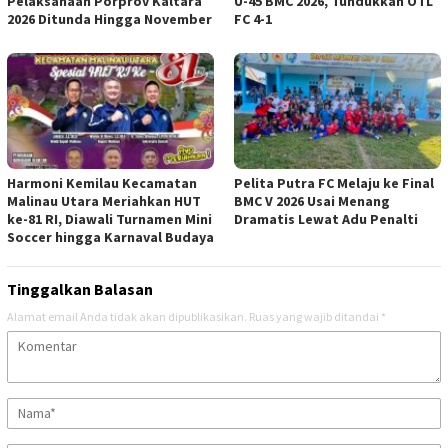
Pelaksanaan Porprov Kaltara
U-45 BMC 2026, Tundukkan OTL
2026 Ditunda Hingga November
FC 4-1
Harmoni Kemilau Kecamatan
Pelita Putra FC Melaju ke Final
Malinau Utara Meriahkan HUT
BMC V 2026 Usai Menang
ke-81 RI, Diawali Turnamen Mini
Dramatis Lewat Adu Penalti
Soccer hingga Karnaval Budaya
Tinggalkan Balasan
Alamat email Anda tidak akan dipublikasikan.
Ruas yang wajib ditandai
*